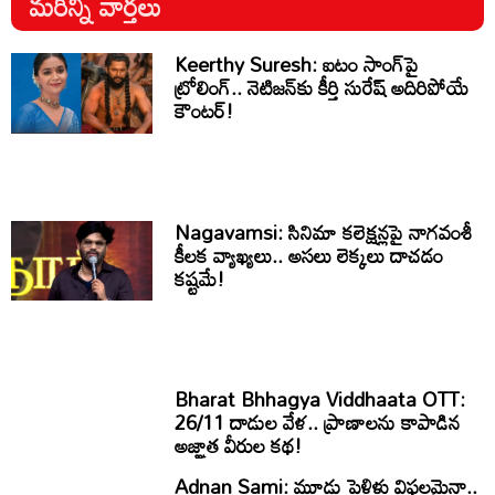
మరిన్ని వార్తలు
Keerthy Suresh: ఐటం సాంగ్‌పై
ట్రోలింగ్.. నెటిజన్‌కు కీర్తి సురేష్ అదిరిపోయే
కౌంటర్!
Nagavamsi: సినిమా కలెక్షన్లపై నాగవంశీ
కీలక వ్యాఖ్యలు.. అసలు లెక్కలు దాచడం
కష్టమే!
Bharat Bhhagya Viddhaata OTT:
26/11 దాడుల వేళ.. ప్రాణాలను కాపాడిన
అజ్ఞాత వీరుల కథ!
Adnan Sami: మూడు పెళ్లిళ్లు విఫలమైనా..