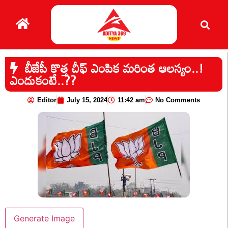
బీజేపీ కొత్త చీఫ్ ఎంపిక మరింత ఆలస్యం..!
ఎందుకంటే..??
Editor
July 15, 2024
11:42 am
No Comments
Generate Image