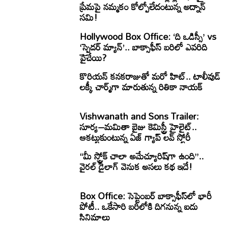
ప్రేమపై నమ్మకం కోల్పోలేదంటున్న అద్నాన్
సమి!
Hollywood Box Office: ‘ది ఒడిస్సీ’ vs
‘స్పైడర్ మ్యాన్’.. బాక్సాఫీస్ బరిలో ఎవరిది
పైచేయి?
కొరియన్ కనకరాజుతో మరో హిట్.. టాలీవుడ్
లక్కీ చార్మ్‌గా మారుతున్న రితికా నాయక్
Vishwanath and Sons Trailer:
సూర్య–మమితా బైజు కెమిస్ట్రీ హైలైట్..
ఆకట్టుకుంటున్న ఏజ్ గ్యాప్ లవ్ స్టోరీ
“మీ స్ట్రోక్ చాలా అమేచ్యూరిష్‌గా ఉంది”..
వైరల్ డైలాగ్ వెనుక అసలు కథ ఇదే!
Box Office: సెప్టెంబర్ బాక్సాఫీస్‌లో భారీ
పోటీ.. ఒకేసారి బరిలోకి దిగనున్న ఐదు
సినిమాలు