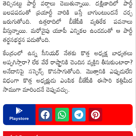
తెచ్చినట్టు పార్టీ వర్గాలు చెబుతున్నాయి. దక్షిణాదిలో పార్టీ
బలపపడంతో ప్రయార్టీ వారికి ఇస్తే బాగుంటుందనే చర్చ
జరుగుతోంది. ఉత్తరాదిలో బీజేపీకి వ్యతిరేక పవనాలు
వీస్తున్నాయి. మరోవైపు యూపీ ఎన్నికల ఉండడంతో ఆ పార్టీ
తర్జనభర్జన పడుతోంది.
కేంద్రంలో ఉన్న సీనియర్ నేతకు కొత్త అధ్యక్ష బాధ్యతలు
అప్పగిస్తారా? లేక వేరే రాష్ట్రానికి చెందిన వ్యక్తిని తీసుకుంటారా?
అనేదానిపై సస్పెన్స్ కొనసాగుతోంది. మొత్తానికి ఎప్పుడులేని
విధంగా కొత్త అధ్యక్షుడు ఎంపిక బీజేపీకి ఈసారి కత్తిమీద
సాముగా మారిందనే చెప్పువచ్చు.
Playstore