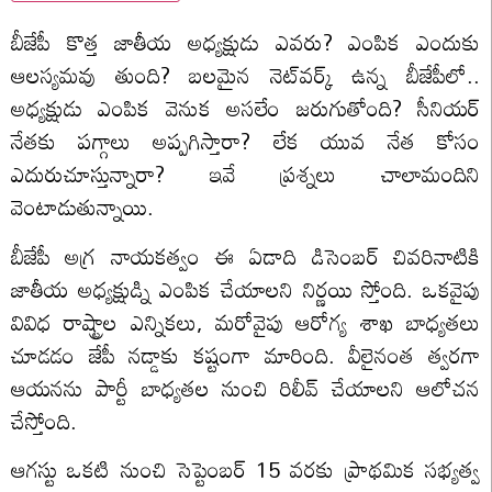
బీజేపీ కొత్త జాతీయ అధ్యక్షుడు ఎవరు? ఎంపిక ఎందుకు
ఆలస్యమవు తుంది? బలమైన నెట్‌వర్క్ ఉన్న బీజేపీలో..
అధ్యక్షుడు ఎంపిక వెనుక అసలేం జరుగుతోంది? సీనియర్
నేతకు పగ్గాలు అప్పగిస్తారా? లేక యువ నేత కోసం
ఎదురుచూస్తున్నారా? ఇవే ప్రశ్నలు చాలామందిని
వెంటాడుతున్నాయి.
బీజేపీ అగ్ర నాయకత్వం ఈ ఏడాది డిసెంబర్ చివరినాటికి
జాతీయ అధ్యక్షుడ్ని ఎంపిక చేయాలని నిర్ణయి స్తోంది. ఒకవైపు
వివిధ రాష్ట్రాల ఎన్నికలు, మరోవైపు ఆరోగ్య‌ శాఖ బాధ్యతలు
చూడడం జేపీ నడ్డాకు కష్టంగా మారింది. వీలైనంత త్వరగా
ఆయనను పార్టీ బాధ్యతల నుంచి రిలీవ్ చేయాలని ఆలోచన
చేస్తోంది.
ఆగస్టు ఒకటి నుంచి సెప్టెంబర్ 15 వరకు ప్రాథమిక సభ్యత్వ