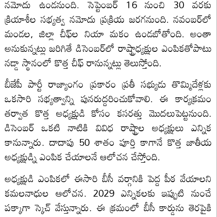
నమోదు ఉండనుంది. సెప్టెంబర్ 16 నుంచి 30 వరకు
క్రియాశీల సభ్యత్వ నమోదు ప్రక్రియ జరగనుంది. నవంబర్‌లో
మండల, జిల్లా చీఫ్‌ల నియా మకం ఉండబోతోంది. అంతా
అనుకున్నట్లు జరిగితే డిసెంబర్‌లో రాష్ట్రాధ్యక్షుల ఎంపికతోపాటు
నడ్డా స్థానంలో కొత్త చీఫ్‌ రానున్నట్లు తెలుస్తోంది.
బీజేపీ పార్టీ రాజ్యాంగం ప్రకారం ప్రతీ సభ్యుడు తొమ్మిదేళ్లకు
ఒకసారి సభ్యత్వాన్ని పునరుద్దరించుకోవాలి. ఈ కార్యక్రమం
తర్వాత కొత్త అధ్యక్షుడి కోసం కసరత్తు మొదలుపెట్టనుంది.
డిసెంబర్ ఒకటి నాటికి వివిధ రాష్ట్రాల అధ్యక్షులు ఎన్నిక
కానున్నారు. దాదాపు 50 శాతం పూర్తి కాగానే కొత్త జాతీయ
అధ్యక్షుడ్ని ఎంపిక చేయాలనే ఆలోచన చేస్తోంది.
అధ్యక్షుడి ఎంపికలో ఈసారి బీసీ వర్గానికి పెద్ద పీఠ వేయాలని
కమలనాధుల ఆలోచన. 2029 ఎన్నికలకు ఇప్పుటి నుంచే
పక్కాగా స్కెచ్ వేస్తున్నారు. ఈ క్రమంలో బీసీ కార్డును తెరపైకి