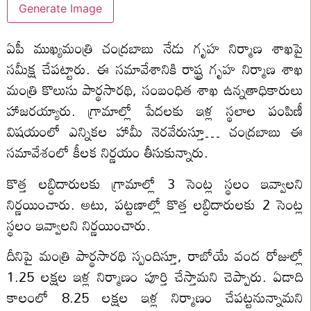
Generate Image
ఏపీ ముఖ్యమంత్రి చంద్రబాబు నేడు గృహ నిర్మాణ శాఖపై
సమీక్ష చేపట్టారు. ఈ సమావేశానికి రాష్ట్ర గృహ నిర్మాణ శాఖ
మంత్రి కొలుసు పార్థసారథి, సంబంధిత శాఖ ఉన్నతాధికారులు
హాజరయ్యారు. గ్రామాల్లో పేదలకు ఇళ్ల స్థలాల పంపిణీ
విషయంలో ఎన్నికల హామీ నెరవేరుస్తూ… చంద్రబాబు ఈ
సమావేశంలో కీలక నిర్ణయం తీసుకున్నారు.
కొత్త లబ్ధిదారులకు గ్రామాల్లో 3 సెంట్ల స్థలం ఇవ్వాలని
నిర్ణయించారు. అటు, పట్టణాల్లో కొత్త లబ్ధిదారులకు 2 సెంట్ల
స్థలం ఇవ్వాలని నిర్ణయించారు.
దీనిపై మంత్రి పార్థసారథి స్పందిస్తూ, రాబోయే వంద రోజుల్లో
1.25 లక్షల ఇళ్ల నిర్మాణం పూర్తి చేస్తామని చెప్పారు. ఏడాది
కాలంలో 8.25 లక్షల ఇళ్ల నిర్మాణం చేపట్టనున్నామని