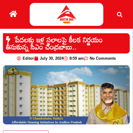
పేదలకు ఇళ్ల స్థలాలపై కీలక నిర్ణయం
తీసుకున్న సీఎం చంద్రబాబు..
Editor
July 30, 2024
8:59 am
No Comments