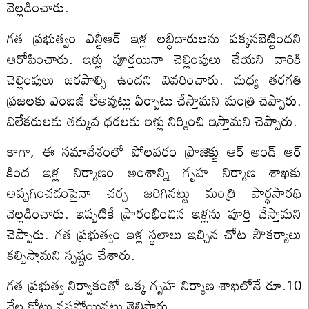
వెల్లడించారు.
గత ప్రభుత్వం ఎన్టీఆర్ ఇళ్ల లబ్ధిదారులను పక్కనబెట్టిందని
ఆరోపించారు. ఇళ్లు పూర్తయినా చెల్లింపులు చేయని వారికి
చెల్లింపులు జరపాల్సి ఉందని వివరించారు. మధ్య తరగతి
ప్రజలకు ఎంఐజీ లేఅవుట్లు ఏర్పాటు చేస్తామని మంత్రి చెప్పారు.
విలేకరులకు తక్కువ ధరలకు ఇళ్లు నిర్మించి ఇస్తామని చెప్పారు.
కాగా, ఈ సమావేశంలో పోలవరం ప్రాజెక్టు ఆర్ అండ్ ఆర్
కింద ఇళ్ల నిర్మాణం అంశాన్ని గృహ నిర్మాణ శాఖకు
అప్పగించడంపైనా చర్చ జరిగినట్టు మంత్రి పార్థసారథి
వెల్లడించారు. ఇప్పటికే ప్రారంభించిన ఇళ్లను పూర్తి చేస్తామని
చెప్పారు. గత ప్రభుత్వం ఇళ్ల స్థలాలు ఇచ్చిన చోట సౌకర్యాలు
కల్పిస్తామని స్పష్టం చేశారు.
గత ప్రభుత్వ నిర్వాకంతో ఒక్క గృహ నిర్మాణ శాఖలోనే రూ.10
వేల కోట్లు నష్టపోయినట్టు తెలిపారు.