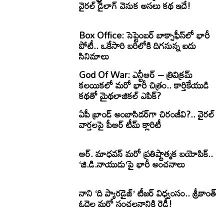
వైరల్ డైలాగ్ వెనుక అసలు కథ ఇదే!
Box Office: సెప్టెంబర్ బాక్సాఫీస్‌లో భారీ
పోటీ.. ఒకేసారి బరిలోకి దిగనున్న ఐదు
సినిమాలు
God Of War: ఎన్టీఆర్ – త్రివిక్రమ్
కలయికలో మరో భారీ చిత్రం.. కార్తికేయుడి
కథతో మైథలాజికల్ ఎపిక్?
ఏపీ బ్రాండ్ అంబాసిడర్‌గా చిరంజీవి?.. వైరల్
వార్తలపై పీఆర్ టీమ్ క్లారిటీ
ఆర్. మాధవన్ మరో ప్రతిష్టాత్మక బయోపిక్..
‘జి.డి.నాయుడు’పై భారీ అంచనాలు
నాని ‘ది ప్యారడైజ్’ టీజర్ విధ్వంసం.. శ్రీకాంత్
ఓదెల మరో సంచలనానికి రెడీ!