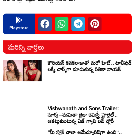
Playstore
మరిన్ని వార్తలు
కొరియన్ కనకరాజుతో మరో హిట్.. టాలీవుడ్
లక్కీ చార్మ్‌గా మారుతున్న రితికా నాయక్
Vishwanath and Sons Trailer:
సూర్య–మమితా బైజు కెమిస్ట్రీ హైలైట్..
ఆకట్టుకుంటున్న ఏజ్ గ్యాప్ లవ్ స్టోరీ
“మీ స్ట్రోక్ చాలా అమేచ్యూరిష్‌గా ఉంది”..