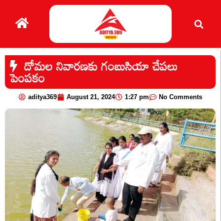
దోమల నివారణకు గంబుసియా చేపలు
పెంపకం
aditya369
August 21, 2024
1:27 pm
No Comments