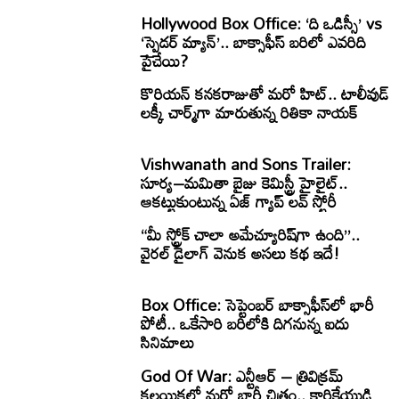
Hollywood Box Office: ‘ది ఒడిస్సీ’ vs
‘స్పైడర్ మ్యాన్’.. బాక్సాఫీస్ బరిలో ఎవరిది
పైచేయి?
కొరియన్ కనకరాజుతో మరో హిట్.. టాలీవుడ్
లక్కీ చార్మ్‌గా మారుతున్న రితికా నాయక్
Vishwanath and Sons Trailer:
సూర్య–మమితా బైజు కెమిస్ట్రీ హైలైట్..
ఆకట్టుకుంటున్న ఏజ్ గ్యాప్ లవ్ స్టోరీ
“మీ స్ట్రోక్ చాలా అమేచ్యూరిష్‌గా ఉంది”..
వైరల్ డైలాగ్ వెనుక అసలు కథ ఇదే!
Box Office: సెప్టెంబర్ బాక్సాఫీస్‌లో భారీ
పోటీ.. ఒకేసారి బరిలోకి దిగనున్న ఐదు
సినిమాలు
God Of War: ఎన్టీఆర్ – త్రివిక్రమ్
కలయికలో మరో భారీ చిత్రం.. కార్తికేయుడి