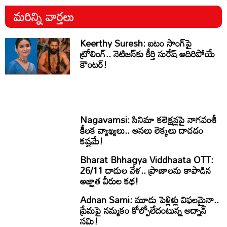
మరిన్ని వార్తలు
Keerthy Suresh: ఐటం సాంగ్‌పై
ట్రోలింగ్.. నెటిజన్‌కు కీర్తి సురేష్ అదిరిపోయే
కౌంటర్!
Nagavamsi: సినిమా కలెక్షన్లపై నాగవంశీ
కీలక వ్యాఖ్యలు.. అసలు లెక్కలు దాచడం
కష్టమే!
Bharat Bhhagya Viddhaata OTT:
26/11 దాడుల వేళ.. ప్రాణాలను కాపాడిన
అజ్ఞాత వీరుల కథ!
Adnan Sami: మూడు పెళ్లిళ్లు విఫలమైనా..
ప్రేమపై నమ్మకం కోల్పోలేదంటున్న అద్నాన్
సమి!