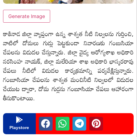
Generate Image
కాకినాడ జిల్లా వ్యాప్తంగా ఉన్న శాశ్వత నీటి నిల్వలను గుర్తించి,
వాటిలో దోమలు గుడ్లు పెట్టకుండా నివారణకు గంబుసియా
చేపలను విడుదల చేస్తున్నారు. జిల్లా వైద్య ఆరోగ్యశాఖ అధికారి
నరసింహ నాయక్, జిల్లా మలేరియా శాఖ అధికారి భాస్కరరావు
చేపలు నీటిలో విడుదల కార్యక్రమాన్ని పర్యవేక్షిస్తున్నారు.
గంబూసియా చేపలను శాశ్వత మంచినీటి నిల్వలలో విడుదల
చేయుట ద్వారా, దోమ గుడ్లను గంబూసియా చేపలు ఆహారంగా
తీసుకొంటాయి.
Playstore