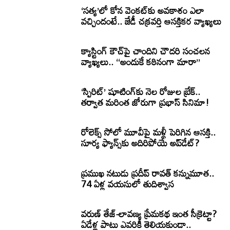
‘సత్య’లో కోన వెంకట్‌కు అవకాశం ఎలా
వచ్చిందంటే.. జేడీ చక్రవర్తి ఆసక్తికర వ్యాఖ్యలు
క్యాస్టింగ్ కౌచ్‌పై చాందిని చౌదరి సంచలన
వ్యాఖ్యలు.. ‘‘అందుకే కఠినంగా మారా’’
‘స్పిరిట్’ షూటింగ్‌కు నెల రోజుల బ్రేక్..
తర్వాత మరింత జోరుగా ప్రభాస్ సినిమా!
రోలెక్స్ సోలో మూవీపై మళ్లీ పెరిగిన ఆసక్తి..
సూర్య ఫ్యాన్స్‌కు అదిరిపోయే అప్‌డేట్?
ప్రముఖ నటుడు ప్రదీప్ రావత్ కన్నుమూత..
74 ఏళ్ల వయసులో తుదిశ్వాస
వరుణ్ తేజ్-లావణ్య ప్రేమకథ ఇంత సీక్రెట్టా?
ఏడేళ్ల పాటు ఎవరికీ తెలియకుండా..