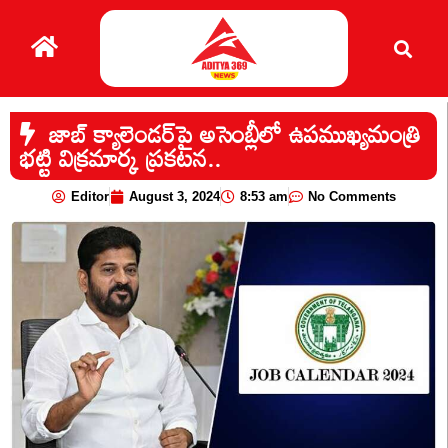
జాబ్ క్యాలెండర్‌పై అసెంబ్లీలో ఉపముఖ్యమంత్రి
భట్టి విక్రమార్క ప్రకటన..
Editor
August 3, 2024
8:53 am
No Comments