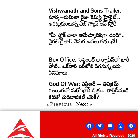
Vishwanath and Sons Trailer:
సూర్య–మమితా బైజు కెమిస్ట్రీ హైలైట్..
ఆకట్టుకుంటున్న ఏజ్ గ్యాప్ లవ్ స్టోరీ
“మీ స్ట్రోక్ చాలా అమేచ్యూరిష్‌గా ఉంది”..
వైరల్ డైలాగ్ వెనుక అసలు కథ ఇదే!
Box Office: సెప్టెంబర్ బాక్సాఫీస్‌లో భారీ
పోటీ.. ఒకేసారి బరిలోకి దిగనున్న ఐదు
సినిమాలు
God Of War: ఎన్టీఆర్ – త్రివిక్రమ్
కలయికలో మరో భారీ చిత్రం.. కార్తికేయుడి
కథతో మైథలాజికల్ ఎపిక్?
« Previous
Next »
All Rights Reserved - 2026