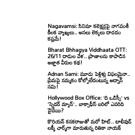
Nagavamsi: సినిమా కలెక్షన్లపై నాగవంశీ
కీలక వ్యాఖ్యలు.. అసలు లెక్కలు దాచడం
కష్టమే!
Bharat Bhhagya Viddhaata OTT:
26/11 దాడుల వేళ.. ప్రాణాలను కాపాడిన
అజ్ఞాత వీరుల కథ!
Adnan Sami: మూడు పెళ్లిళ్లు విఫలమైనా..
ప్రేమపై నమ్మకం కోల్పోలేదంటున్న అద్నాన్
సమి!
Hollywood Box Office: ‘ది ఒడిస్సీ’ vs
‘స్పైడర్ మ్యాన్’.. బాక్సాఫీస్ బరిలో ఎవరిది
పైచేయి?
కొరియన్ కనకరాజుతో మరో హిట్.. టాలీవుడ్
లక్కీ చార్మ్‌గా మారుతున్న రితికా నాయక్