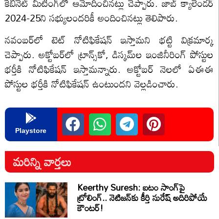
కేబినెట్ మీటింగ్‌లో ఆమోదించినట్లు చెప్పారు. జాబ్ క్యాలెండర్
2024-25ని సభ్యులందరికీ అందించినట్లు తెలిపారు.
నవంబర్‌లో టెట్ నోటిఫికేషన్ ఇస్తామని భట్టి విక్రమార్క
చెప్పారు. అక్టోబర్‌లో ట్రాన్స్‌కో, డిస్కమ్‌ల ఇంజినీరింగ్ పోస్టుల
భర్తీకి నోటిఫికేషన్ ఇస్తామన్నారు. అక్టోబర్ నెలలో ఏఈఈ
పోస్టుల భర్తీకి నోటిఫికేషన్ ఉంటుందని వెల్లడించారు.
Playstore
మరిన్ని వార్తలు
Keerthy Suresh: ఐటం సాంగ్‌పై
ట్రోలింగ్.. నెటిజన్‌కు కీర్తి సురేష్ అదిరిపోయే
కౌంటర్!