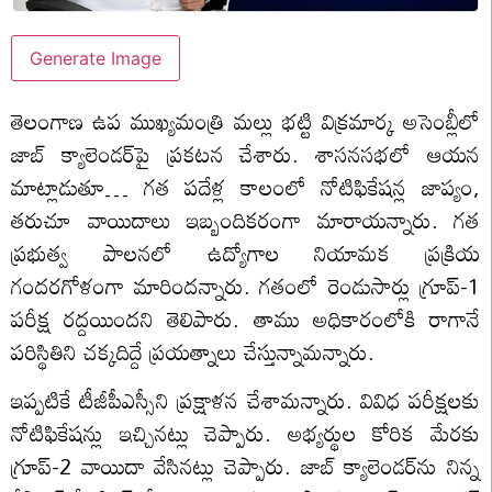
Generate Image
తెలంగాణ ఉప ముఖ్యమంత్రి మల్లు భట్టి విక్రమార్క అసెంబ్లీలో
జాబ్ క్యాలెండర్‌పై ప్రకటన చేశారు. శాసనసభలో ఆయన
మాట్లాడుతూ… గత పదేళ్ల కాలంలో నోటిఫికేషన్ల జాప్యం,
తరుచూ వాయిదాలు ఇబ్బందికరంగా మారాయన్నారు. గత
ప్రభుత్వ పాలనలో ఉద్యోగాల నియామక ప్రక్రియ
గందరగోళంగా మారిందన్నారు. గతంలో రెండుసార్లు గ్రూప్-1
పరీక్ష రద్దయిందని తెలిపారు. తాము అధికారంలోకి రాగానే
పరిస్థితిని చక్కదిద్దే ప్రయత్నాలు చేస్తున్నామన్నారు.
ఇప్పటికే టీజీపీఎస్సీని ప్రక్షాళన చేశామన్నారు. వివిధ పరీక్షలకు
నోటిఫికేషన్లు ఇచ్చినట్లు చెప్పారు. అభ్యర్థుల కోరిక మేరకు
గ్రూప్-2 వాయిదా వేసినట్లు చెప్పారు. జాబ్ క్యాలెండర్‌ను నిన్న