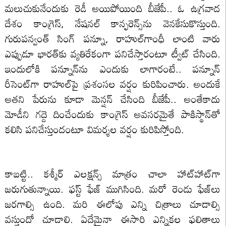
మలుచుకునేందుకు రెడీ అయిపోయింది బీజేపీ.. ఓ ఉగ్రవాద
దేశం కాంగ్రెస్‌, నేషనల్‌ కాన్ఫరెన్స్‌ను వెనకేసుకొస్తుంది.
గురుపన్వంత్ సింగ్‌ పన్నూ, రాహుల్‌గాంధీ లాంటి వారు
ఎప్పుడూ భారత్‌కు వ్యతిరేకంగా పనిచేస్తారంటూ ట్వీట్ చేసింది.
ఇందులోకి పన్నూన్‌ను ఎందుకు లాగారంటే.. పన్నూన్‌
రీసెంట్‌గా రాహుల్‌పై ప్రశంసల వర్షం కురిపించారు. అందుకే
అతని పేరును కూడా మెన్షన్ చేసింది బీజేపీ.. అంతేకాదు
మోడీని గద్దె దించేందుకు కాంగ్రెస్ అవసరమైతే పాకిస్థాన్‌తో
కలిసి పనిచేస్తుందంటూ విమర్శల వర్షం కురిపిస్తోంది.
కాబట్టి.. కశ్మీర్‌ ఎలక్షన్స్‌ మాత్రం చాలా హాట్‌హాట్‌గా
జరుగుతున్నాయి. ఫస్ట్‌ ఫేజ్‌ ముగిసింది. మరో రెండు ఫేజ్‌లు
జరగాల్సి ఉంది. మరి ఈలోపు ఎన్ని చిత్రాలు చూడాల్సి
వస్తుందో చూడాలి. ఏదేమైనా ఈసారి ఎన్నికల ఫలితాలు