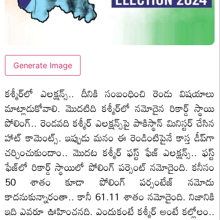
Generate Image
కశ్మీర్‌లో ఎలక్షన్స్.. దీనికి సంబంధించి రెండు విషయాలు
మాట్లాడుకోవాలి. మొదటిది కశ్మీర్‌లో నమోదైన రికార్డ్ స్థాయి
పోలింగ్.. రెండవది కశ్మీర్‌ ఎలక్షన్స్‌పై పాకిస్థాన్‌ మినిస్టర్ చేసిన
హాట్ కామెంట్స్. ఇప్పుడు మనం ఈ రెండింటిపైనే కాస్త డీప్‌గా
చర్చించుకుందాం.. మొదట కశ్మీర్‌ ఫస్ట్ ఫేజ్‌ ఎలక్షన్స్.. ఫస్ట్‌
ఫేజ్‌లో రికార్డ్ స్థాయిలో పోలింగ్ పర్సెంట్ నమోదైంది. కనీసం
50 శాతం కూడా పోలింగ్ పర్సంటేజ్‌ నమోదు
కాదనుకున్నారంతా.. కానీ 61.11 శాతం నమోదైంది. నిజానికి
ఇది ఎవరూ ఊహించనది. ఎందుకంటే కశ్మీర్ అంటే కల్లోలం..