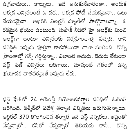
ఉగ్రవాదులు.. కాల్పులు.. ఇదే అనుకునేవారంతా.. అందుకే
అక్కడ ఎన్నికలంటే ఓ దడ.. అక్కడ పోటీ చేయడమైనా.. ఓటు
వేయడమైనా.. ఆఖరికి ఎలక్షన్‌ డ్యూటీలో పాల్గొనాలన్నా.. ఓ
రకమైన భయం ఉంటుంది. తుపాకీ నీడలో హై అలర్ట్‌కు మించి
అలర్ట్‌గా ఉంటూ ఎన్నికలకు నిర్వహించాల్సి వచ్చేది. కానీ
పరిస్థితి ఇప్పుడు పూర్తిగా కాకపోయినా చాలా మారింది. కొన్ని
ప్రాంతాల్లో గన్స్‌ గర్జిస్తున్నా.. ఎలాంటి అదురు, బెదురు లేకుండా
ఫస్ట్ ఫేజ్ ఎన్నికలు జరిగాయి. చూస్తుంటే గతంలో ఉన్న
భయానక వాతవరమైతే ఇప్పుడు లేదు.
ఫస్ట్‌ ఫేజ్‌లో 24 అసెంబ్లీ నియోజకవర్గాల పరిధిలో ఓటింగ్
జరిగింది. కశ్మీర్‌లో పదేళ్ల తర్వాత ఎన్నికలు జరుగుతున్నాయి.
ఆర్టికల్ 370 తొలగించిన తర్వాత ఇవే ఫస్ట్ ఎన్నికలు. ఇష్టంతో
వేస్తున్నారో.. కసితో వేస్తున్నారో తెలియదు కానీ.. కొన్ని