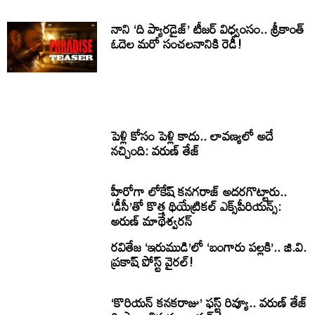
నాని ‘ది ప్యారడైజ్’ టీజర్ విధ్వంసం.. శ్రీకాంత్
ఓదెల మరో సంచలనానికి రెడీ!
పెళ్లి కోసం పెళ్లి కాదు.. లావణ్యలో అదే
నచ్చింది: వరుణ్ తేజ్
హీరోగా లోకేష్ కనగరాజ్ అదరగొట్టారు..
‘డీసీ’తో కొత్త థియేట్రికల్ ఎక్స్‌పీరియన్స్:
అరుణ్ మాథేశ్వరన్
రవితేజ ‘ఇరుముడి’లో ‘బంగారు పల్లకి’.. జి.వి.
ప్రకాష్ పోస్ట్ వైరల్!
‘కొరియన్ కనకరాజు’ ఫస్ట్ రివ్యూ.. వరుణ్ తేజ్