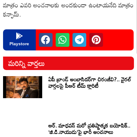
మాత్రం ఎవరి అంచనాలకు అందకుండా ఉంటాయనేది మాత్రం
కన్ఫామ్.
Playstore
మరిన్ని వార్తలు
ఏపీ బ్రాండ్ అంబాసిడర్‌గా చిరంజీవి?.. వైరల్
వార్తలపై పీఆర్ టీమ్ క్లారిటీ
ఆర్. మాధవన్ మరో ప్రతిష్టాత్మక బయోపిక్..
‘జి.డి.నాయుడు’పై భారీ అంచనాలు