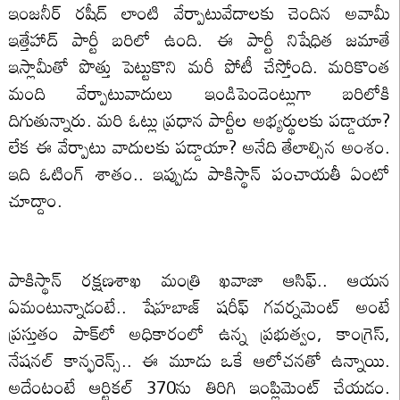
ఇంజనీర్‌ రషీద్‌ లాంటి వేర్పాటువేదాలకు చెందిన అవామీ
ఇత్తేహాద్‌ పార్టీ బరిలో ఉంది. ఈ పార్టీ నిషేధిత జమాతే
ఇస్లామీతో పొత్తు పెట్టుకొని మరీ పోటీ చేస్తోంది. మరికొంత
మంది వేర్పాటువాదులు ఇండిపెండెంట్లుగా బరిలోకి
దిగుతున్నారు. మరి ఓట్లు ప్రధాన పార్టీల అభ్యర్థులకు పడ్డాయా?
లేక ఈ వేర్పాటు వాదులకు పడ్డాయా? అనేది తేలాల్సిన అంశం.
ఇది ఓటింగ్ శాతం.. ఇప్పుడు పాకిస్థాన్‌ పంచాయతీ ఏంటో
చూద్దాం.
పాకిస్థాన్‌ రక్షణశాఖ మంత్రి ఖవాజా ఆసిఫ్‌.. ఆయన
ఏమంటున్నాడంటే.. షేహబాజ్ షరీఫ్‌ గవర్నమెంట్‌ అంటే
ప్రస్తుతం పాక్‌లో అధికారంలో ఉన్న ప్రభుత్వం, కాంగ్రెస్‌,
నేషనల్ కాన్ఫరెన్స్‌.. ఈ మూడు ఒకే ఆలోచనతో ఉన్నాయి.
అదేంటంటే ఆర్టికల్ 370ను తిరిగి ఇంప్లిమెంట్ చేయడం.