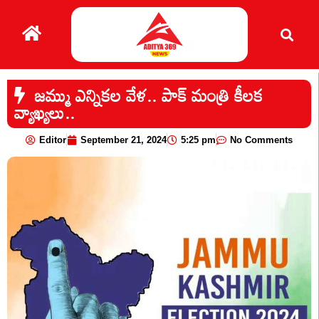
జమ్ము ఎన్నికల వేళ.. పాక్ మంత్రి కీలక
వ్యాఖ్యలు..
Editor
September 21, 2024
5:25 pm
No Comments