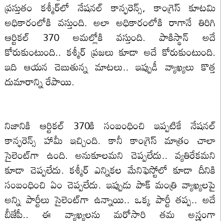
ప్రస్తుతం కశ్మీర్‌లో నేషనల్ కాన్ఫరెన్స్, కాంగ్రెస్‌ కూటమి
అధికారంలోకి వస్తుంది. అలా అధికారంలోకి రాగానే తిరిగి
ఆర్టికల్ 370 అమల్లోకి వస్తుంది. పాకిస్థాన్‌ అదే
కోరుకుంటుంది.. కశ్మీర్‌ ప్రజలు కూడా అదే కోరుకుంటుంది.
ఇది ఆయన చెబుతున్న మాటలు.. ఇప్పుడీ వ్యాఖ్యలు కొత్త
దుమారాన్ని రేపాయి.
నిజానికి ఆర్టికల్ 370కి సంబంధించి ఇప్పటికే నేషనల్
కాన్ఫరెన్స్‌ హామీ ఇచ్చింది. కానీ కాంగ్రెస్‌ మాత్రం చాలా
సైలెంట్‌గా ఉంది. అనుకూలమని చెప్పలేదు.. వ్యతిరేకమని
కూడా చెప్పలేదు. కశ్మీర్‌ ఎన్నికల మేనిఫెస్టోలో కూడా దీనికి
సంబంధించి ఏం చెప్పలేదు. ఇప్పుడు పాక్‌ మంత్రి వ్యాఖ్యలపై
అన్ని పార్టీలు సైలెంట్‌గా ఉన్నాయి.. ఒక్క పార్టీ తప్ప.. అదే
బీజేపీ.. ఈ వ్యాఖ్యలను మరోసారి తమ అస్త్రంగా