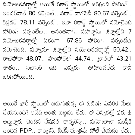
నియోజకవర్గాల్లో అయితే రికార్డ్ స్థాయిలో జరిగింది పోలింగ్..
ఇందర్‌వాల్‌ 80 పర్సెంట్‌.. పదార్‌ నాగసెనీ 80.67 పర్సెంట్..
కిస్తవర్‌ 78.11 పర్సెంట్‌.. ఇలా రికార్డ్ స్థాయిలో నమోదైంది
పోలింగ్ పర్సంటేజ్.. అనంతనాగ్‌, పహల్గామ్‌ జిల్లాల్లోని 7
నియోజకవర్గాల్లో ఏకంగా 67.86 పోలింగ్ పర్సంటేజ్
నమోదైంది. పుల్వామా జిల్లాల్లోని నియోజకవర్గాల్లో 50.42..
రాజ్‌పోరా 48.07.. పాంపోర్‌లో 44.74.. ట్రాల్‌లో 43.21
శాతం.. నిజానికి ఇది ఎవ్వరూ ఊహించలేదు కానీ
జరిగిపోయింది.
అయితే భారీ స్థాయిలో జరుగుతున్న ఈ ఓటింగ్‌ ఎవరికి మేలు
చేయనుంది? అనేది అంతు బట్టడం లేదు. ఈ ఎన్నికల్లో ఫరూఖ్‌
అబ్దుల్లాకు చెందిన నేషనల్ కాన్ఫరెన్స్.. మహెబూబా ముఫ్తీకి
చెందిన PDP.. కాంగ్రెస్‌, బీజేపీ మాత్రమే పోటీ చేయడం లేదు.