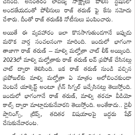
చేసింది. అనంతరం లావణ్య సాక్ష్యాలు పోలీస్ స్టేషన్‌లో
అందజేయడంతో పోలీసులు రాజ్ తరుణ్ ఫై కేసు నమోదు
చేశారు. దీంతో రాజ్ తరుణ్‌కి నోటీసులు పంపించారు.
అయితే ఈ వ్యవహారం ఇలా కొనసాగుతుండగానే ఇప్పుడు
మరొక వార్త సంచలనంగా మారింది. ఇందులో భాగంగా
తాజాగా రాజ్ తరుణ్ – మాల్వి మల్హోత్రా చాట్ లీక్ అయ్యింది.
2023లో మాల్వి మల్హోత్రాకు రాజ్ తరుణ్ లవ్ ప్రపోజ్ చేసినట్లు
చాట్ ద్వారా తెలిసింది. ఇక రాజ్ తరుణ్ నుండి వచ్చిన
ప్రపోజల్‌కు మాల్వి మల్హోత్రా ఏ మాత్రం ఆలోచించకుండా
వెంటనే యాక్సెప్ట్ అంటూ గ్రీన్ సిగ్నల్ ఇచ్చేసినట్లు తెలుస్తోంది.
ఇందులో భాగంగానే రాజ్ తరుణ్, మాల్వి తరచూ వీడియో
కాల్స్ ద్వారా మాట్లాడుకునేవారని తెలుస్తోంది. అంతేకాదు.. డైలీ
ప్లానింగ్స్, ట్రిప్స్, తదితర విషయాలపై ఇద్దరు షేర్
చేసుకునేవారంట.