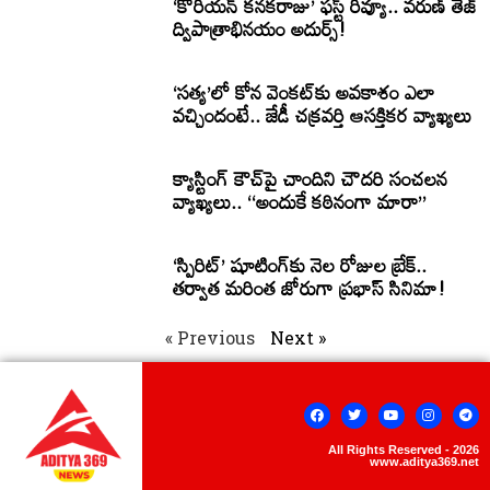
‘కొరియన్ కనకరాజు’ ఫస్ట్ రివ్యూ.. వరుణ్ తేజ్
ద్విపాత్రాభినయం అదుర్స్!
‘సత్య’లో కోన వెంకట్‌కు అవకాశం ఎలా
వచ్చిందంటే.. జేడీ చక్రవర్తి ఆసక్తికర వ్యాఖ్యలు
క్యాస్టింగ్ కౌచ్‌పై చాందిని చౌదరి సంచలన
వ్యాఖ్యలు.. ‘‘అందుకే కఠినంగా మారా’’
‘స్పిరిట్’ షూటింగ్‌కు నెల రోజుల బ్రేక్..
తర్వాత మరింత జోరుగా ప్రభాస్ సినిమా!
« Previous
Next »
All Rights Reserved - 2026
www.aditya369.net