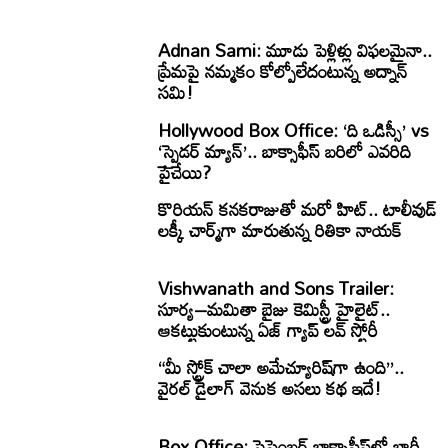
Adnan Sami: మూడు పెళ్లిళ్లు విఫలమైనా..
ప్రేమపై నమ్మకం కోల్పోలేదంటున్న అద్నాన్
సమి!
Hollywood Box Office: ‘ది ఒడిస్సీ’ vs
‘స్పైడర్ మ్యాన్’.. బాక్సాఫీస్ బరిలో ఎవరిది
పైచేయి?
కొరియన్ కనకరాజుతో మరో హిట్.. టాలీవుడ్
లక్కీ చార్మ్‌గా మారుతున్న రితికా నాయక్
Vishwanath and Sons Trailer:
సూర్య–మమితా బైజు కెమిస్ట్రీ హైలైట్..
ఆకట్టుకుంటున్న ఏజ్ గ్యాప్ లవ్ స్టోరీ
“మీ స్ట్రోక్ చాలా అమేచ్యూరిష్‌గా ఉంది”..
వైరల్ డైలాగ్ వెనుక అసలు కథ ఇదే!
Box Office: సెప్టెంబర్ బాక్సాఫీస్‌లో భారీ