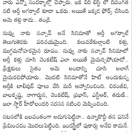
వారు ఎన్నో సందర్భాల్లో చెప్పారు. ఇక వీరి లిస్ట్ లో దివంగత
నటి ఆర్తీ అగర్వాల్ కూడా ఒకరు. అయితే ఇక్కడ ఫోర్స్ చేసింది
ఆమె తల్లి కాదు.. తండ్రి.
నువ్వు నాకు నచ్చావ్ అనే సినిమాతో ఆర్తీ అగర్వాల్
తెలుగుతెరకు పరిచయమైంది. కలువరేకుల్లాంటి కళ్లు,
ముగ్దమనోహరమైన రూపం. నువ్వు నాకు నచ్చావ్ సినిమాలో
ఆర్తీ కళ్లు చూసి వెంకటేష్ ఎలా అయితే మైమర్చిపోయాడో..
ప్రేక్షకులు సైతం ఆమె అందాన్ని చూసి అలాగే
మైమరచిపోయారు. మొదటి సినిమాతోనే హిట్ అందుకున్న
ఆర్తీకి టాలీవుడ్ పూలు వేసి మరీ ఆహ్వానించింది. చిరంజీవి,
బాలకృష్ణ, నాగార్జున, వెంకటేష్, ప్రభాస్, ఎన్టీఆర్, తరుణ్..
ఇలా స్టార్ హీరోలందరి సరసన నటించి మెప్పించింది.
నటనలోకి బలవంతంగా అడుగుపెట్టినా.. ఉన్నాకొద్దీ తన పనినే
ప్రేమించడం మొదలుపెట్టింది. ఇండస్ట్రీలో పుకార్లు అనేవి కామనే.