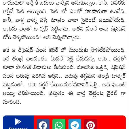
రాముడులో ఆర్తీ కి బదులు ఛార్మీని అనుకున్నాం. కానీ, చివరకు
ఆర్తీనే సెట్ అయ్యింది. సెట్ లో ఎంతో హుషారుగా ఉందేది.
కానీ, వాళ్ల నాన్న వస్తే మాత్రం చాలా సైలెంట్ అయిపోయేది.
ఆమెను ఎంతో టార్చర్ పెట్టేవాడు. అతని వలనే ఆమె డిప్రెషన్
లోకి వెళ్ళిపోయింది” అని చెప్పుకొచ్చాడు.
ఇక ఆ డిప్రెషన్ వలన కెరీర్ లో ముందుకు సాగలేకపోయింది.
ఇక తండ్రి బలవంతం మీదనే పెళ్లి చేసుకున్న ఆమె.. భర్తతో
కూడా పొసగక విడాకులు తీసుకుంది. మానసిక ఒత్తిడి, డిప్రెషన్
వలన బరువు పెరిగిన ఆర్తీని.. బరువు తగ్గమని తండ్రి టార్చర్
పెట్టడంతో.. ఆమె సర్జరీ చేయించుకోవడానికి వెళ్లి.. అది ఫెయిల్
అయ్యి చనిపోయింది. ప్రస్తుతం ఈ వార్త నెట్టింట వైరల్ గా
మారింది.