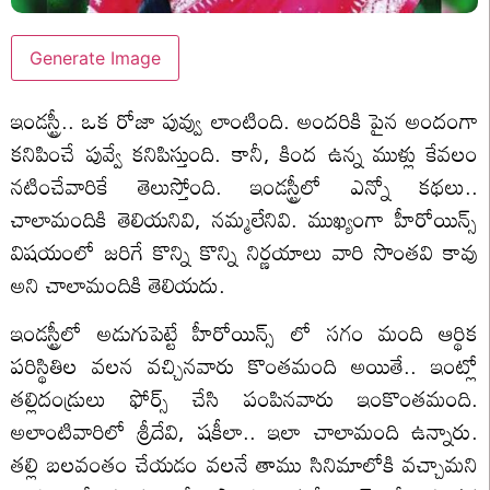
Generate Image
ఇండస్ట్రీ.. ఒక రోజా పువ్వు లాంటింది. అందరికి పైన అందంగా
కనిపించే పువ్వే కనిపిస్తుంది. కానీ, కింద ఉన్న ముళ్లు కేవలం
నటించేవారికే తెలుస్తోంది. ఇండస్ట్రీలో ఎన్నో కథలు..
చాలామందికి తెలియనివి, నమ్మలేనివి. ముఖ్యంగా హీరోయిన్స్
విషయంలో జరిగే కొన్ని కొన్ని నిర్ణయాలు వారి సొంతవి కావు
అని చాలామందికి తెలియదు.
ఇండస్ట్రీలో అడుగుపెట్టే హీరోయిన్స్ లో సగం మంది ఆర్థిక
పరిస్థితిల వలన వచ్చినవారు కొంతమంది అయితే.. ఇంట్లో
తల్లిదండ్రులు ఫోర్స్ చేసి పంపినవారు ఇంకొంతమంది.
అలాంటివారిలో శ్రీదేవి, షకీలా.. ఇలా చాలామంది ఉన్నారు.
తల్లి బలవంతం చేయడం వలనే తాము సినిమాలోకి వచ్చామని