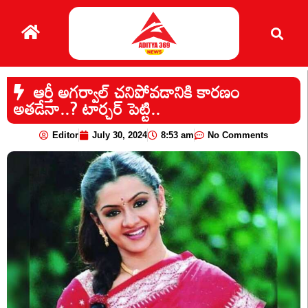
ఆర్తీ అగర్వాల్ చనిపోవడానికి కారణం
అతడేనా..? టార్చర్ పెట్టి..
Editor
July 30, 2024
8:53 am
No Comments