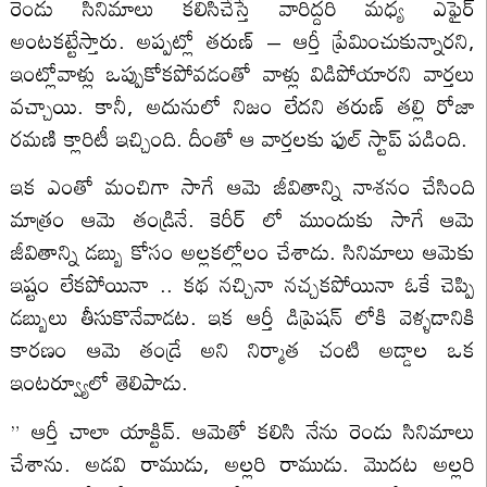
రెండు సినిమాలు కలిసిచేస్తే వారిద్దరి మధ్య ఎఫైర్
అంటకట్టేస్తారు. అప్పట్లో తరుణ్ – ఆర్తీ ప్రేమించుకున్నారని,
ఇంట్లోవాళ్లు ఒప్పుకోకపోవడంతో వాళ్లు విడిపోయారని వార్తలు
వచ్చాయి. కానీ, అదునులో నిజం లేదని తరుణ్ తల్లి రోజా
రమణి క్లారిటీ ఇచ్చింది. దీంతో ఆ వార్తలకు ఫుల్ స్టాప్ పడింది.
ఇక ఎంతో మంచిగా సాగే ఆమె జీవితాన్ని నాశనం చేసింది
మాత్రం ఆమె తండ్రినే. కెరీర్ లో ముందుకు సాగే ఆమె
జీవితాన్ని డబ్బు కోసం అల్లకల్లోలం చేశాడు. సినిమాలు ఆమెకు
ఇష్టం లేకపోయినా .. కథ నచ్చినా నచ్చకపోయినా ఓకే చెప్పి
డబ్బులు తీసుకొనేవాడట. ఇక ఆర్తీ డిప్రెషన్ లోకి వెళ్ళడానికి
కారణం ఆమె తండ్రే అని నిర్మాత చంటి అడ్డాల ఒక
ఇంటర్వ్యూలో తెలిపాడు.
” ఆర్తీ చాలా యాక్టివ్. ఆమెతో కలిసి నేను రెండు సినిమాలు
చేశాను. అడవి రాముడు, అల్లరి రాముడు. మొదట అల్లరి