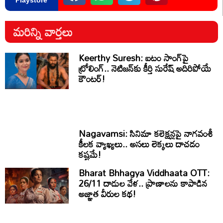
Playstore
మరిన్ని వార్తలు
Keerthy Suresh: ఐటం సాంగ్‌పై
ట్రోలింగ్.. నెటిజన్‌కు కీర్తి సురేష్ అదిరిపోయే
కౌంటర్!
Nagavamsi: సినిమా కలెక్షన్లపై నాగవంశీ
కీలక వ్యాఖ్యలు.. అసలు లెక్కలు దాచడం
కష్టమే!
Bharat Bhhagya Viddhaata OTT:
26/11 దాడుల వేళ.. ప్రాణాలను కాపాడిన
అజ్ఞాత వీరుల కథ!