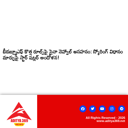
బీడబ్ల్యూఎఫ్ కొత్త రూల్స్‌పై సైనా నెహ్వాల్ అసహనం: స్కోరింగ్ విధానం
మార్పుపై స్టార్ షట్లర్ ఆందోళన!
All Rights Reserved - 2026
www.aditya369.net