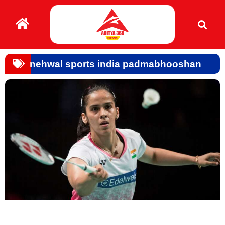
nehwal sports india padmabhooshan