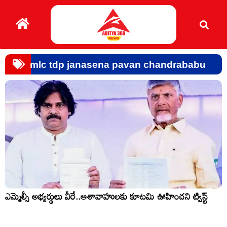
mlc tdp janasena pavan chandrababu
ఎమ్మెల్సీ అభ్య‌ర్థులు వీరే..ఆశావాహుల‌కు కూట‌మి ఊహించ‌ని ట్విస్ట్‌