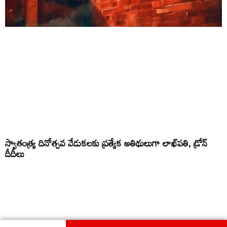
స్వాతంత్య్ర దినోత్సవ వేడుకలకు ప్రత్యేక అతిథులుగా లాఖ్‌పతి, డ్రోన్‌
దీదీలు