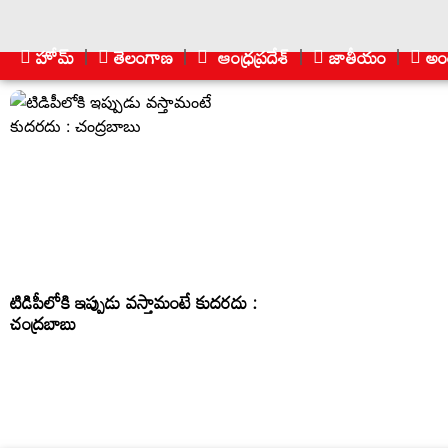
హోమ్
తెలంగాణ
ఆంధ్రప్రదేశ్
జాతీయం
అంత
టిడిపీలోకి ఇప్పుడు వ‌స్తామంటే కుద‌ర‌దు :
చంద్ర‌బాబు