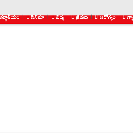
ర్జాతీయం
సినిమా
విద్య
క్రీడలు
ఆరోగ్యం
గ్య