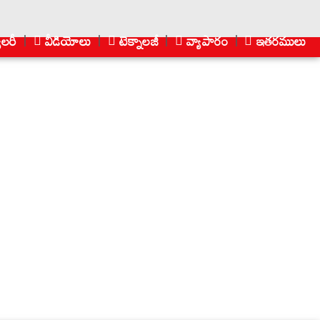
ాలరీ
వీడియోలు
టెక్నాలజీ
వ్యాపారం
ఇతరములు