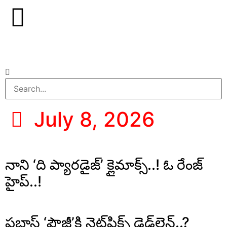
July 8, 2026
నాని ‘ది ప్యారడైజ్’ క్లైమాక్స్..! ఓ రేంజ్
హైప్..!
ప్రభాస్ ‘ఫౌజీ’కి నెట్‌ఫ్లిక్స్ డెడ్‌లైన్..?