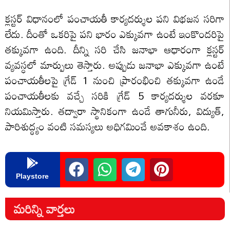
క్లస్టర్ విధానంలో పంచాయతీ కార్యదర్శుల పని విభజన సరిగా
లేదు. దీంతో ఒకరిపై పని భారం ఎక్కువగా ఉంటే ఇంకొందరిపై
తక్కువగా ఉంది. దీన్ని సరి చేసి జనాభా ఆధారంగా క్లస్టర్
వ్యవస్ధలో మార్పులు తెస్తారు. అప్పుడు జనాభా ఎక్కువగా ఉంటే
పంచాయతీలపై గ్రేడ్ 1 నుంచి ప్రారంభించి తక్కువగా ఉండే
పంచాయతీలకు వచ్చే సరికి గ్రేడ్ 5 కార్యదర్శుల వరకూ
నియమిస్తారు. తద్వారా స్థానికంగా ఉండే తాగునీరు, విద్యుత్,
పారిశుద్ధ్యం వంటి సమస్యలు అధిగమించే అవకాశం ఉంది.
Playstore
మరిన్ని వార్తలు