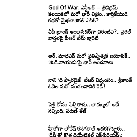
God Of War: ఎన్టీఆర్ – త్రివిక్రమ్
కలయికలో మరో భారీ చిత్రం.. కార్తికేయుడి
కథతో మైథలాజికల్ ఎపిక్?
ఏపీ బ్రాండ్ అంబాసిడర్‌గా చిరంజీవి?.. వైరల్
వార్తలపై పీఆర్ టీమ్ క్లారిటీ
ఆర్. మాధవన్ మరో ప్రతిష్టాత్మక బయోపిక్..
‘జి.డి.నాయుడు’పై భారీ అంచనాలు
నాని ‘ది ప్యారడైజ్’ టీజర్ విధ్వంసం.. శ్రీకాంత్
ఓదెల మరో సంచలనానికి రెడీ!
పెళ్లి కోసం పెళ్లి కాదు.. లావణ్యలో అదే
నచ్చింది: వరుణ్ తేజ్
హీరోగా లోకేష్ కనగరాజ్ అదరగొట్టారు..
‘డీసీ’తో కొత్త థియేట్రికల్ ఎక్స్‌పీరియన్స్: