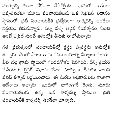
మార్పుల్ని కూడా వేగంగా చేసేస్తోంది. ఇందులో భాగంగా
ఇప్పటివరకూ మూడు పంచాయతీలకు ఒక సెక్రటరీ విధానం
స్ధానంలో ప్రతీ పంచాయతీకి ప్రత్యేకంగా కార్యదర్శి ఉండేలా
నిర్ణయం తీసుకున్నారు. దీన్ని వచ్చే ఆర్ధిక సంవత్సరం నుంచి
అంటే ఏప్రిల్ నుంచే అమల్లోకి తీసుకు రాబోతున్నారు.
గత ప్రభుత్వంలో పంచాయతీల్లో క్లస్టర్ వ్యవస్థను అమల్లోకి
తెచ్చారు. దీంతో పాటు గ్రామ సచివాలయాల్ని ఏర్పాటు చేశారు.
వీటి వల్ల గ్రామ స్దాయిలో గందరగోళం పెరిగింది. దీన్ని క్లియర్
చేసేందుకు క్లస్టర్ విధానంలోనూ మార్పులు తీసుకురావాలని
పవన్ కళ్యాణ్ నిర్ణయించారు. ఈ మేరకు అధికారులకు తాజాగా
ఆదేశాలు ఇచ్చారు. ఇందులో భాగంగానే రెండు, మూడు
పంచాయతీలకు ఉన్న ఒక కార్యదర్శి స్ధానంలో ప్రతీ
పంచాయతీకి కార్యదర్శి ఉండేలా చూస్తారు.