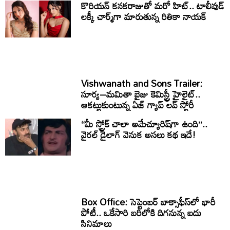
కొరియన్ కనకరాజుతో మరో హిట్.. టాలీవుడ్
లక్కీ చార్మ్‌గా మారుతున్న రితికా నాయక్
Vishwanath and Sons Trailer:
సూర్య–మమితా బైజు కెమిస్ట్రీ హైలైట్..
ఆకట్టుకుంటున్న ఏజ్ గ్యాప్ లవ్ స్టోరీ
“మీ స్ట్రోక్ చాలా అమేచ్యూరిష్‌గా ఉంది”..
వైరల్ డైలాగ్ వెనుక అసలు కథ ఇదే!
Box Office: సెప్టెంబర్ బాక్సాఫీస్‌లో భారీ
పోటీ.. ఒకేసారి బరిలోకి దిగనున్న ఐదు
సినిమాలు