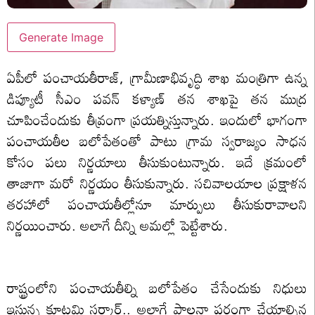
Generate Image
ఏపీలో పంచాయతీరాజ్, గ్రామీణాభివృద్ధి శాఖ మంత్రిగా ఉన్న
డిప్యూటీ సీఎం పవన్ కళ్యాణ్ తన శాఖపై తన ముద్ర
చూపించేందుకు తీవ్రంగా ప్రయత్నిస్తున్నారు. ఇందులో భాగంగా
పంచాయతీల బలోపేతంతో పాటు గ్రామ స్వరాజ్యం సాధన
కోసం పలు నిర్ణయాలు తీసుకుంటున్నారు. ఇదే క్రమంలో
తాజాగా మరో నిర్ణయం తీసుకున్నారు. సచివాలయాల ప్రక్షాళన
తరహాలో పంచాయతీల్లోనూ మార్పులు తీసుకురావాలని
నిర్ణయించారు. అలాగే దీన్ని అమల్లో పెట్టేశారు.
రాష్ట్రంలోని పంచాయతీల్ని బలోపేతం చేసేందుకు నిధులు
ఇస్తున్న కూటమి సర్కార్.. అలాగే పాలనా పరంగా చేయాల్సిన