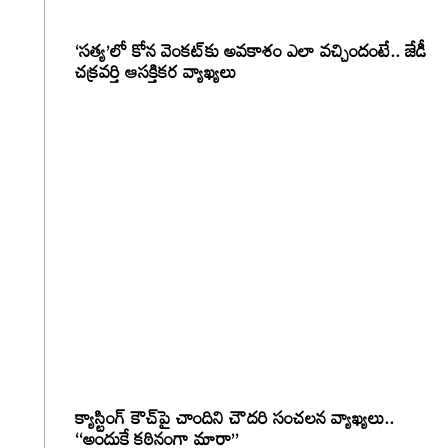
‘సత్య’లో కోన వెంకట్‌కు అవకాశం ఎలా వచ్చిందంటే.. జేడీ
చక్రవర్తి ఆసక్తికర వ్యాఖ్యలు
క్యాస్టింగ్ కౌచ్‌పై చాందిని చౌదరి సంచలన వ్యాఖ్యలు..
‘‘అందుకే కఠినంగా మారా’’