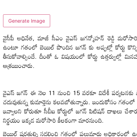
Generate Image
వైసీపీ అధినేత, మాజీ సీఎం వైఎస్ జగన్మోహన్ రెడ్డి మరోసారి
ఉంటూ గతంలో బెయిల్ పొందిన జగన్ కు అప్పట్లో కోర్టు కొన్ని
తీసుకోవాల్సిందే. దీంతో ఓ విషయంలో కోర్టు ఉత్తర్వుల్లో మ
ఆశ్రయించారు.
వైఎస్ జగన్ ఈ నెల 11 నుంచి 15 వరకూ విదేశీ పర్యటనకు ప్లా
చదువుతున్న కుమార్తెను కలవబోతున్నారు. ఇందుకోసం గతంలో 
ఇవ్వాలని కోరుతూ సీబీఐ కోర్టులో జగన్ పిటిషన్ దాఖలు చేశార
నిర్ణయం ఇక్కడ మరోసారి కీలకంగా మారనుంది.
బెయిల్ షరతుల్ని సడలించి గతంలో పలుమార్లు అధికారంలో ఉండ