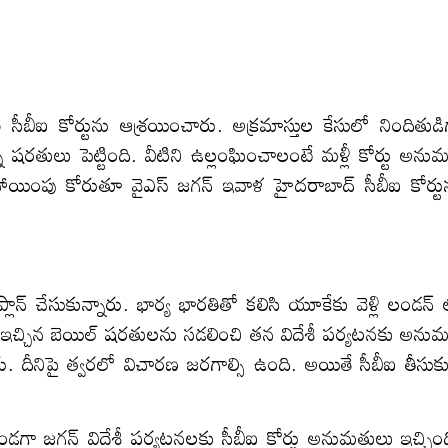
 సీబీఐ కోర్టును ఆశ్రయించారు. అక్రమాస్తుల కేసులో నిందితుడి
 షరతులు పెట్టింది. వీటిని ఉల్లంఘించాలంటే మళ్లీ కోర్టు అనుమ
ినహాయింపు కోరుతూ వైఎస్ జగన్ ఇవాళ హైదరాబాద్ సీబీఐ కోర్టు
న్ చేసుకున్నారు. భార్య భారతితో కలిసి యూకేకు వెళ్లి లండన్ 
ఇచ్చిన బెయిల్ షరతులను సడలించి తన విదేశీ పర్యటనకు అనుమ
ు. దీనిపై త్వరలో విచారణ జరగాల్సి ఉంది. అయితే సీబీఐ తీసుకు
గా జగన్ విదేశీ పర్యటనలకు సీబీఐ కోర్టు అనుమతులు ఇచ్చింద