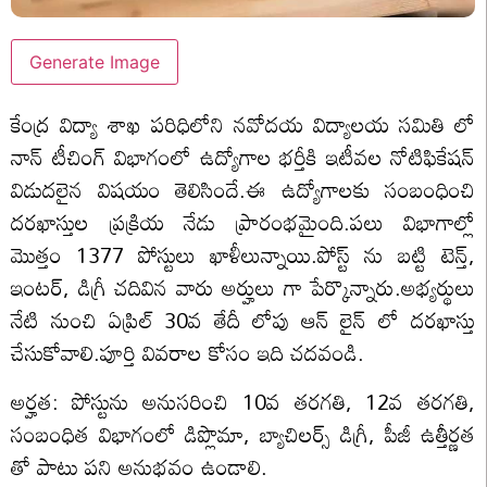
Generate Image
కేంద్ర విద్యా శాఖ పరిధిలోని నవోదయ విద్యాలయ సమితి లో
నాన్ టీచింగ్ విభాగంలో ఉద్యోగాల భర్తీకి ఇటీవల నోటిఫికేషన్
విడుదలైన విషయం తెలిసిందే.ఈ ఉద్యోగాలకు సంబంధించి
దరఖాస్తుల ప్రక్రియ నేడు ప్రారంభమైంది.పలు విభాగాల్లో
మొత్తం 1377 పోస్టులు ఖాళీలున్నాయి.పోస్ట్ ను బట్టి టెన్త్,
ఇంటర్, డిగ్రీ చదివిన వారు అర్హులు గా పేర్కొన్నారు.అభ్యర్థులు
నేటి నుంచి ఏప్రిల్ 30వ తేదీ లోపు ఆన్ లైన్ లో దరఖాస్తు
చేసుకోవాలి.పూర్తి వివరాల కోసం ఇది చదవండి.
అర్హత: పోస్టును అనుసరించి 10వ తరగతి, 12వ తరగతి,
సంబంధిత విభాగంలో డిప్లొమా, బ్యాచిలర్స్ డిగ్రీ, పీజీ ఉత్తీర్ణత
తో పాటు పని అనుభవం ఉండాలి.