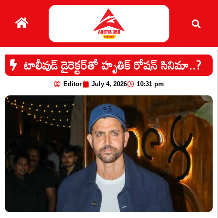
టాలీవుడ్ డైరెక్టర్‌తో హృతిక్ రోషన్ సినిమా..?
Editor
July 4, 2026
10:31 pm