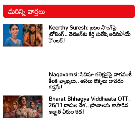
మరిన్ని వార్తలు
Keerthy Suresh: ఐటం సాంగ్‌పై
ట్రోలింగ్.. నెటిజన్‌కు కీర్తి సురేష్ అదిరిపోయే
కౌంటర్!
Nagavamsi: సినిమా కలెక్షన్లపై నాగవంశీ
కీలక వ్యాఖ్యలు.. అసలు లెక్కలు దాచడం
కష్టమే!
Bharat Bhhagya Viddhaata OTT:
26/11 దాడుల వేళ.. ప్రాణాలను కాపాడిన
అజ్ఞాత వీరుల కథ!