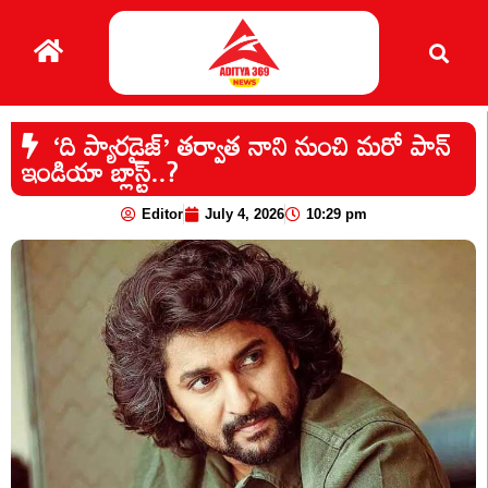
‘ది ప్యారడైజ్’ తర్వాత నాని నుంచి మరో పాన్
ఇండియా బ్లాస్ట్..?
Editor
July 4, 2026
10:29 pm