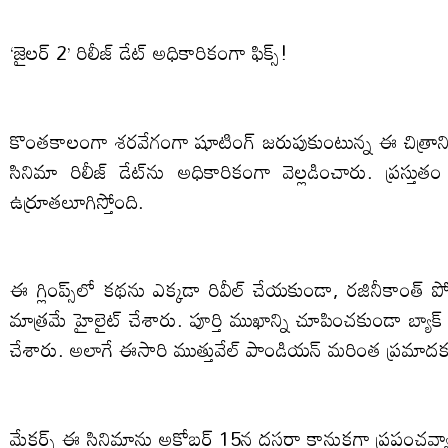
‘జైలర్ 2’ రిలీజ్ డేట్ అధికారికంగా ఫిక్స్!
కొంతకాలంగా శరవేగంగా షూటింగ్ జరుపుకుంటున్న ఈ చిత్రానికి తా
సినిమా రిలీజ్ డేట్‌ను అధికారికంగా వెల్లడించారు. ప్
ఉర్రూతలూగిస్తోంది.
ఈ గ్లింప్స్‌లో కథను ఎక్కడా రివీల్ చేయకుండా, రజినీకాంత్ పోషిస
మాత్రమే హైలైట్ చేశారు. పూర్తి ముఖాన్ని చూపించకుండా బ్యాక్ ప్ర
చేశారు. అలాగే ఈసారి ముత్తువేల్ పాండియన్ మరింత ప్రమాదక
మేకర్స్ ఈ సినిమాను అక్టోబర్ 15న దసరా కానుకగా ప్రపంచవ్యా