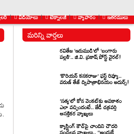
ాలరీ
వీడియోలు
టెక్నాలజీ
వ్యాపారం
ఇతరములు
మరిన్ని వార్తలు
రవితేజ ‘ఇరుముడి’లో ‘బంగారు
పల్లకి’.. జి.వి. ప్రకాష్ పోస్ట్ వైరల్!
‘కొరియన్ కనకరాజు’ ఫస్ట్ రివ్యూ..
వరుణ్ తేజ్ ద్విపాత్రాభినయం అదుర్స్!
‘సత్య’లో కోన వెంకట్‌కు అవకాశం
డు
ఎలా వచ్చిందంటే.. జేడీ చక్రవర్తి
ఆసక్తికర వ్యాఖ్యలు
ు.
క్యాస్టింగ్ కౌచ్‌పై చాందిని చౌదరి
సంచలన వ్యాఖ్యలు.. ‘‘అందుకే