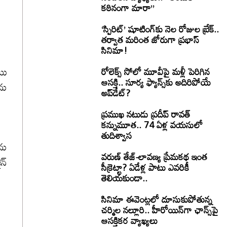
కఠినంగా మారా’’
‘స్పిరిట్’ షూటింగ్‌కు నెల రోజుల బ్రేక్..
తర్వాత మరింత జోరుగా ప్రభాస్
సినిమా!
టు
రోలెక్స్ సోలో మూవీపై మళ్లీ పెరిగిన
ఆసక్తి.. సూర్య ఫ్యాన్స్‌కు అదిరిపోయే
ను
అప్‌డేట్?
ప్రముఖ నటుడు ప్రదీప్ రావత్
కన్నుమూత.. 74 ఏళ్ల వయసులో
తుదిశ్వాస
ను
వరుణ్ తేజ్-లావణ్య ప్రేమకథ ఇంత
ైన్
సీక్రెట్టా? ఏడేళ్ల పాటు ఎవరికీ
తెలియకుండా..
సినిమా ఈవెంట్లలో దూసుకుపోతున్న
చర్మిల నల్లూరి.. హీరోయిన్‌గా ఛాన్స్‌పై
ఆసక్తికర వ్యాఖ్యలు