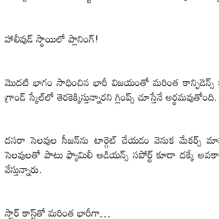
హాలీవుడ్ స్థాయిలో ప్లానింగ్!
మొదటి భాగం సాధించిన భారీ విజయంతో మరింత కాన్ఫిడెన్స్ పొ
గ్రాండ్ స్కేల్‌లో తెరకెక్కిస్తున్నారని గ్లింప్స్ చూస్తేనే అర్థమవుతోంది.
దసరా సెలవుల సీజన్‌ను టార్గెట్ చేయడం వెనుక మేకర్స్ మాస్
సెలవులతో పాటు ఫ్యామిలీ ఆడియన్స్ సపోర్ట్ కూడా దక్కే అవక
వేస్తున్నారు.
స్టార్ కాస్ట్‌తో మరింత భారీగా…