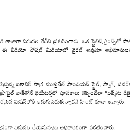
జాగా విడుదల తేదీని ప్రకటించారు. ఒక స్టైలిష్ గ్లింప్స్‌తో పా
రస్తుతం ఈ వీడియో సోషల్ మీడియాలో వైరల్ అవుతూ అభిమానుల
్తున్న ఐకానిక్ పాత్ర ముత్తువేల్ పాండియన్ స్టైల్, స్వాగ్, పవర్‌
ొఫైల్ వాక్‌తోనే థియేటర్లలో పూనకాలు తెప్పించేలా గ్లింప్స్‌ను డిజ
రమైన మిషన్‌లోకి అడుగుపెడుతున్నాడనే హింట్ కూడా ఇచ్చారు.
ప్తంగా విడుదల చేయనున్నట్లు అధికారికంగా ప్రకటించారు.