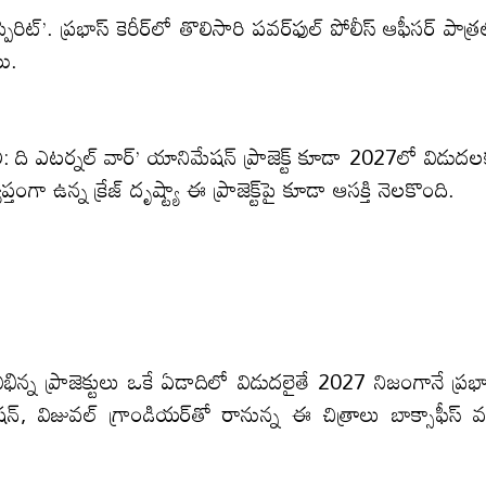
పిరిట్’. ప్రభాస్ కెరీర్‌లో తొలిసారి పవర్‌ఫుల్ పోలీస్ ఆఫీసర్ పాత్
యి.
 ది ఎటర్నల్ వార్’ యానిమేషన్ ప్రాజెక్ట్ కూడా 2027లో విడుదల
గా ఉన్న క్రేజ్ దృష్ట్యా ఈ ప్రాజెక్ట్‌పై కూడా ఆసక్తి నెలకొంది.
ిభిన్న ప్రాజెక్టులు ఒకే ఏడాదిలో విడుదలైతే 2027 నిజంగానే ప్రభా
ిజువల్ గ్రాండియర్‌తో రానున్న ఈ చిత్రాలు బాక్సాఫీస్ వద