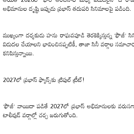
అభిమానుల దృష్టి ఇప్పుడు ప్రభాస్ తదుపరి సినిమాలపై పడింది.
ముఖ్యంగా దర్శకుడు హను రాఘవపూడి తెరకెక్కిస్తున్న ‘ఫౌజీ’
విడుదల చేయాలని భావించినప్పటికీ, తాజా సినీ వర్గాల సమా
కనిపిస్తున్నాయి.
2027లో ప్రభాస్ ఫ్యాన్స్‌కు ట్రిపుల్ ట్రీట్!
‘ఫౌజీ’ వాయిదా పడితే 2027లో ప్రభాస్ అభిమానులకు వరుసగా
టాలీవుడ్ వర్గాల్లో చర్చ జరుగుతోంది.