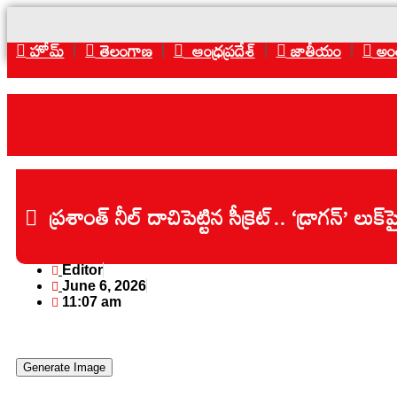
Skip
to
హోమ్
తెలంగాణ
ఆంధ్రప్రదేశ్
జాతీయం
అంత
content
ప్రశాంత్ నీల్ దాచిపెట్టిన సీక్రెట్.. ‘డ్రాగన్’ లుక్‌పై
Editor
June 6, 2026
11:07 am
Generate Image