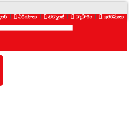
ాలరీ
వీడియోలు
టెక్నాలజీ
వ్యాపారం
ఇతరములు