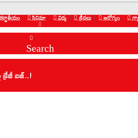
ర్జాతీయం
సినిమా
విద్య
క్రీడలు
ఆరోగ్యం
గ్య
Search
 క్రేజీ బజ్..!