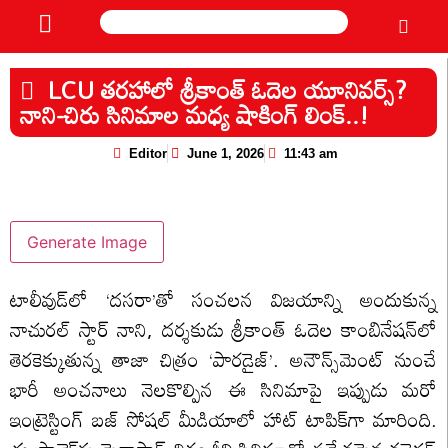
LCU తరహాలో శ్రీకాంత్ ఓదెల యూనివర్స్?
నాని-చిరు సినిమాల మధ్య షాకింగ్ లింక్..!
Editor
June 1, 2026
11:43 am
Generate Image
టాలీవుడ్‌లో ‘దసరా’తో సంచలన విజయాన్ని అందుకున్న
నాచురల్ స్టార్ నాని, దర్శకుడు శ్రీకాంత్ ఓదెల కాంబినేషన్‌లో
తెరకెక్కుతున్న తాజా చిత్రం ‘పారడైజ్’. అనౌన్స్‌మెంట్ నుంచే
భారీ అంచనాలు నెలకొల్పిన ఈ సినిమాపై ఇప్పుడు మరో
ఇంట్రెస్టింగ్ బజ్ సోషల్ మీడియాలో హాట్ టాపిక్‌గా మారింది.