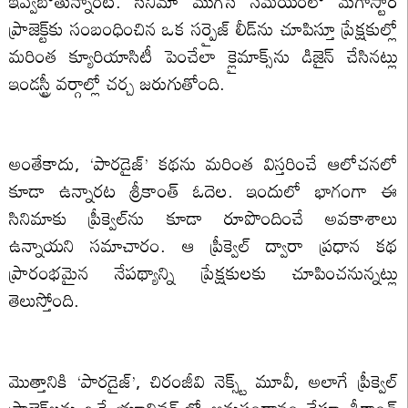
ఇవ్వబోతున్నారట. సినిమా ముగిసే సమయంలో మెగాస్టార్
ప్రాజెక్ట్‌కు సంబంధించిన ఒక సర్ప్రైజ్ లీడ్‌ను చూపిస్తూ ప్రేక్షకుల్లో
మరింత క్యూరియాసిటీ పెంచేలా క్లైమాక్స్‌ను డిజైన్ చేసినట్లు
ఇండస్ట్రీ వర్గాల్లో చర్చ జరుగుతోంది.
అంతేకాదు, ‘పారడైజ్’ కథను మరింత విస్తరించే ఆలోచనలో
కూడా ఉన్నారట శ్రీకాంత్ ఓదెల. ఇందులో భాగంగా ఈ
సినిమాకు ప్రీక్వెల్‌ను కూడా రూపొందించే అవకాశాలు
ఉన్నాయని సమాచారం. ఆ ప్రీక్వెల్ ద్వారా ప్రధాన కథ
ప్రారంభమైన నేపథ్యాన్ని ప్రేక్షకులకు చూపించనున్నట్లు
తెలుస్తోంది.
మొత్తానికి ‘పారడైజ్’, చిరంజీవి నెక్స్ట్ మూవీ, అలాగే ప్రీక్వెల్