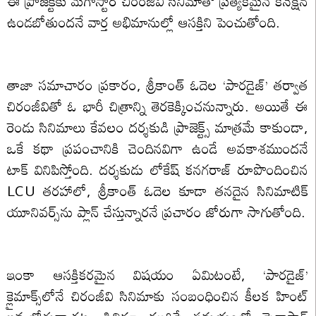
ఈ ప్రాజెక్ట్‌కు మెగాస్టార్ చిరంజీవి సినిమాతో ప్రత్యేకమైన కనెక్షన్
ఉండబోతుందనే వార్త అభిమానుల్లో ఆసక్తిని పెంచుతోంది.
తాజా సమాచారం ప్రకారం, శ్రీకాంత్ ఓదెల ‘పారడైజ్’ తర్వాత
చిరంజీవితో ఓ భారీ చిత్రాన్ని తెరకెక్కించనున్నారు. అయితే ఈ
రెండు సినిమాలు కేవలం దర్శకుడి ప్రాజెక్ట్స్ మాత్రమే కాకుండా,
ఒకే కథా ప్రపంచానికి చెందినవిగా ఉండే అవకాశముందనే
టాక్ వినిపిస్తోంది. దర్శకుడు లోకేష్ కనగరాజ్ రూపొందించిన
LCU తరహాలో, శ్రీకాంత్ ఓదెల కూడా తనదైన సినిమాటిక్
యూనివర్స్‌ను ప్లాన్ చేస్తున్నారనే ప్రచారం జోరుగా సాగుతోంది.
ఇంకా ఆసక్తికరమైన విషయం ఏమిటంటే, ‘పారడైజ్’
క్లైమాక్స్‌లోనే చిరంజీవి సినిమాకు సంబంధించిన కీలక హింట్