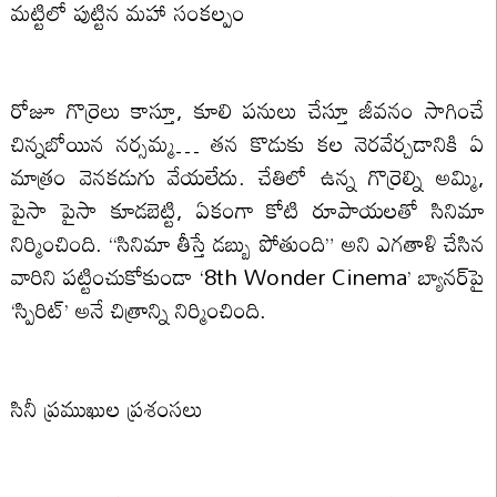
మట్టిలో పుట్టిన మహా సంకల్పం
రోజూ గొర్రెలు కాస్తూ, కూలి పనులు చేస్తూ జీవనం సాగించే
చిన్నబోయిన నర్సమ్మ… తన కొడుకు కల నెరవేర్చడానికి ఏ
మాత్రం వెనకడుగు వేయలేదు. చేతిలో ఉన్న గొర్రెల్ని అమ్మి,
పైసా పైసా కూడబెట్టి, ఏకంగా కోటి రూపాయలతో సినిమా
నిర్మించింది. “సినిమా తీస్తే డబ్బు పోతుంది” అని ఎగతాళి చేసిన
వారిని పట్టించుకోకుండా ‘8th Wonder Cinema’ బ్యానర్‌పై
‘స్పిరిట్’ అనే చిత్రాన్ని నిర్మించింది.
సినీ ప్రముఖుల ప్రశంసలు