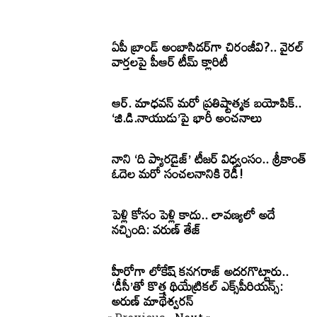
ఏపీ బ్రాండ్ అంబాసిడర్‌గా చిరంజీవి?.. వైరల్
వార్తలపై పీఆర్ టీమ్ క్లారిటీ
ఆర్. మాధవన్ మరో ప్రతిష్టాత్మక బయోపిక్..
‘జి.డి.నాయుడు’పై భారీ అంచనాలు
నాని ‘ది ప్యారడైజ్’ టీజర్ విధ్వంసం.. శ్రీకాంత్
ఓదెల మరో సంచలనానికి రెడీ!
పెళ్లి కోసం పెళ్లి కాదు.. లావణ్యలో అదే
నచ్చింది: వరుణ్ తేజ్
హీరోగా లోకేష్ కనగరాజ్ అదరగొట్టారు..
‘డీసీ’తో కొత్త థియేట్రికల్ ఎక్స్‌పీరియన్స్:
అరుణ్ మాథేశ్వరన్