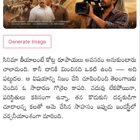
Generate Image
సినిమా తీయాలంటే కోట్ల రూపాయలు అవసరం అనుకుంటారు
చాలామంది. కానీ దానికి మించినది ఒకటి ఉంది — అది
పట్టుదల. ఆ విషయాన్ని నిజం చేసి చూపించింది తెలంగాణకు
చెందిన ఓ సాధారణ గొర్రెల కాపరి. చదువు లేకపోయినా,
పరిస్థితులు కఠినంగా ఉన్నా, తన కొడుకుని దర్శకుడిగా
చూడాలన్న కలతో ఆమె చేసిన సాహసం ఇప్పుడు ఇండస్ట్రీలో
చర్చనీయాంశంగా మారింది.