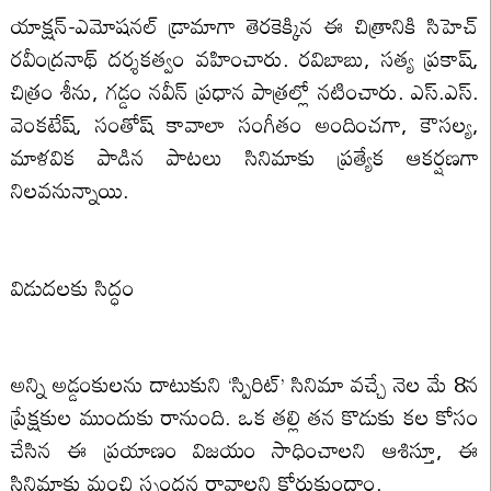
యాక్షన్-ఎమోషనల్ డ్రామాగా తెరకెక్కిన ఈ చిత్రానికి సిహెచ్
రవీంద్రనాథ్ దర్శకత్వం వహించారు. రవిబాబు, సత్య ప్రకాష్,
చిత్రం శీను, గడ్డం నవీన్ ప్రధాన పాత్రల్లో నటించారు. ఎస్.ఎస్.
వెంకటేష్, సంతోష్ కావాలా సంగీతం అందించగా, కౌసల్య,
మాళవిక పాడిన పాటలు సినిమాకు ప్రత్యేక ఆకర్షణగా
నిలవనున్నాయి.
విడుదలకు సిద్ధం
అన్ని అడ్డంకులను దాటుకుని ‘స్పిరిట్’ సినిమా వచ్చే నెల మే 8న
ప్రేక్షకుల ముందుకు రానుంది. ఒక తల్లి తన కొడుకు కల కోసం
చేసిన ఈ ప్రయాణం విజయం సాధించాలని ఆశిస్తూ, ఈ
సినిమాకు మంచి స్పందన రావాలని కోరుకుందాం.