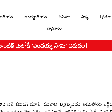
ాతీయం
అంతర్జాతీయం
సినిమా
విద్య
క్రీడలు
వ్యాపారం
ంటిక్ మెలోడీ ‘ఎందయ్య సామి’ విడుదల!
ారి అప్ కమింగ్ మూవీ ‘రణబాలి’ చిత్రబృందం అదిరిపోయే వెడ్డిం
ుభాకాంక్షలు తెలుపుతూ, సినిమాలో వారిద్దరి మధ్య సాగే
‘ఎందయ