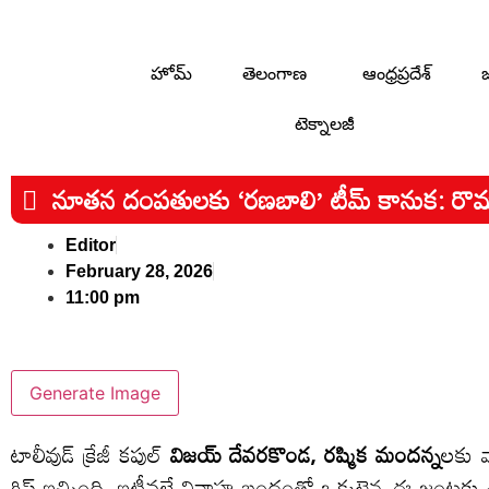
హోమ్
తెలంగాణ
ఆంధ్రప్రదేశ్
జ
టెక్నాలజీ
నూతన దంపతులకు ‘రణబాలి’ టీమ్ కానుక: రొమా
Editor
February 28, 2026
11:00 pm
Generate Image
టాలీవుడ్ క్రేజీ కపుల్
విజయ్ దేవరకొండ, రష్మిక మందన్న
లకు వ
గిఫ్ట్ ఇచ్చింది. ఇటీవలే వివాహ బంధంతో ఒక్కటైన ఈ జంటకు శ