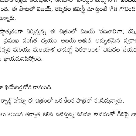
ి. ఈ పాటలో విజయ్, రష్మికల కెమిస్ట్రీ చూస్తుంటే ‘గీత గోవింద
ున్నారు.
ష్ఠాత్మకంగా నిర్మిస్తున్న ఈ చిత్రంలో విజయ్ ‘రణబాలి’గా, రష్మ
కి ప్రముఖ సంగీత ద్వయం అజయ్-అతుల్ అద్భుతమైన స్వరా
, కన్నడ మరియు మలయాళ భాషల్లో ఏకకాలంలో విడుదల చేయ
ం ఖాయమనిపిస్తోంది.
గా థియేటర్లలోకి రానుంది.
్నాల్డ్ వోస్లూ ఈ చిత్రంలో ఒక కీలక పాత్రలో కనిపిస్తున్నారు.
తలు అయిన తర్వాత కలిసి నటిస్తున్న సినిమా కావడంతో దీనిపై భా