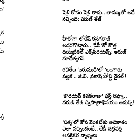
ం’
పెళ్లి కోసం పెళ్లి కాదు.. లావణ్యలో అదే
నచ్చింది: వరుణ్ తేజ్
ిక
హీరోగా లోకేష్ కనగరాజ్
లు
అదరగొట్టారు.. ‘డీసీ’తో కొత్త
డం
థియేట్రికల్ ఎక్స్‌పీరియన్స్: అరుణ్
మాథేశ్వరన్
రవితేజ ‘ఇరుముడి’లో ‘బంగారు
పల్లకి’.. జి.వి. ప్రకాష్ పోస్ట్ వైరల్!
‘కొరియన్ కనకరాజు’ ఫస్ట్ రివ్యూ..
వరుణ్ తేజ్ ద్విపాత్రాభినయం అదుర్స్!
రీ
‘సత్య’లో కోన వెంకట్‌కు అవకాశం
ఎలా వచ్చిందంటే.. జేడీ చక్రవర్తి
ఆసక్తికర వ్యాఖ్యలు