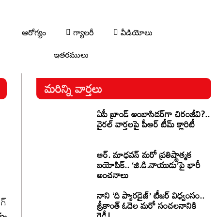
ఆరోగ్యం
గ్యాలరీ
వీడియోలు
ఇతరములు
మరిన్ని వార్తలు
ఏపీ బ్రాండ్ అంబాసిడర్‌గా చిరంజీవి?..
వైరల్ వార్తలపై పీఆర్ టీమ్ క్లారిటీ
ఆర్. మాధవన్ మరో ప్రతిష్టాత్మక
బయోపిక్.. ‘జి.డి.నాయుడు’పై భారీ
అంచనాలు
నాని ‘ది ప్యారడైజ్’ టీజర్ విధ్వంసం..
గ్
శ్రీకాంత్ ఓదెల మరో సంచలనానికి
్య
రెడీ!