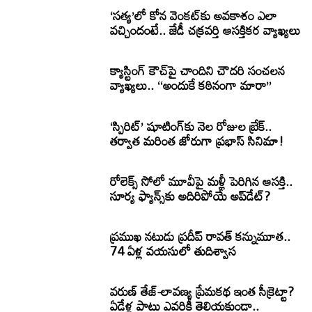
‘సత్య’లో కోన వెంకట్‌కు అవకాశం ఎలా
వచ్చిందంటే.. జేడీ చక్రవర్తి ఆసక్తికర వ్యాఖ్యలు
క్యాస్టింగ్ కౌచ్‌పై చాందిని చౌదరి సంచలన
వ్యాఖ్యలు.. ‘‘అందుకే కఠినంగా మారా’’
‘స్పిరిట్’ షూటింగ్‌కు నెల రోజుల బ్రేక్..
తర్వాత మరింత జోరుగా ప్రభాస్ సినిమా!
రోలెక్స్ సోలో మూవీపై మళ్లీ పెరిగిన ఆసక్తి..
సూర్య ఫ్యాన్స్‌కు అదిరిపోయే అప్‌డేట్?
ప్రముఖ నటుడు ప్రదీప్ రావత్ కన్నుమూత..
74 ఏళ్ల వయసులో తుదిశ్వాస
వరుణ్ తేజ్-లావణ్య ప్రేమకథ ఇంత సీక్రెట్టా?
ఏడేళ్ల పాటు ఎవరికీ తెలియకుండా..