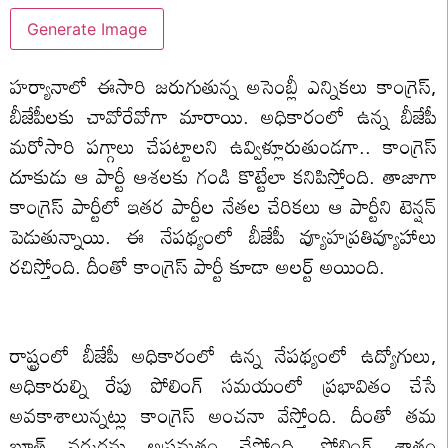
Generate Image
హర్యానాలో ఈసారి జరుగుతున్న అసెంబ్లీ ఎన్నికలు కాంగ్రెస్,
బీజేపీలకు చావోరేవోగా మారాయి. అధికారంలో ఉన్న బీజేపీ
మరోసారి పగ్గాలు చేపట్టాలని ఉవ్విళ్లూరుతుండగా.. కాంగ్రెస్
దూకుడు ఆ పార్టీ ఆశలకు గండి కొట్టేలా కనిపిస్తోంది. తాజాగా
కాంగ్రెస్ పార్టీలో ఇతర పార్టీల నేతల చేరికలు ఆ పార్టీని టెన్షన్
పెడుతున్నాయి. ఈ నేపథ్యంలో బీజేపీ వ్యూహప్రతివ్యూహాలు
రచిస్తోంది. దీంతో కాంగ్రెస్ పార్టీ కూడా అలర్ట్ అయింది.
రాష్ట్రంలో బీజేపీ అధికారంలో ఉన్న నేపథ్యంలో ఉద్యోగులు,
అధికారుల్ని రేపు పోలింగ్ సమయంలో ప్రభావితం చేసే
అవకాశాలున్నట్లు కాంగ్రెస్ అంచనా వేస్తోంది. దీంతో తమ
బూత్ వర్కర్లను అప్రమత్తం చేస్తోంది. పోలింగ్ శాతం