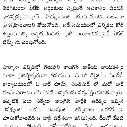
పెరగకుండా బీజేపీ అడ్డంకులు సృష్టించే అవకాశం ఉందని
భావిస్తున్న కాంగ్రెస్.. సాధ్యమైనంత ఎక్కువ మందిని ఓటేసేలా
ప్రోత్సహించాలని కోరుతోంది. అదే సమయంలో ఎన్నికల కోడ్
ఉల్లంఘనల్ని అడ్డుకునేందుకు ప్రతీ నియోజకవర్గానికీ లీగల్
టీమ్స్ ను పంపుతోంది.
హర్యానా ఎన్నికల్లో గెలుపుని కాంగ్రెస్ జాతీయ నాయకత్వం
కూడా ప్రతిష్టాత్మకంగా తీసుకుంది. దీంతో ఢిల్లీలోని ఏఐసీసీ
కార్యాలయంలో ఓ వార్ రూమ్, చంఢీఘడ్ లో మరో వార్
రూమ్ ఏర్పాటు చేసి రేపటి ఎన్నికలను పర్యవేక్షించబోతున్నారు.
ఇప్పటికే పలు సర్వేలు కాంగ్రెస్ పార్టీకి ఆధిక్యం ఇచ్చిన
నేపథ్యంలో చివరి నిమిషంలో తప్పిదాలు జరగకుండా
చూసుకోవాలనేది ఆ పార్టీ ఉద్దేశంగా కనిపిస్తోంది. దీంతో రేపటి
ఎన్నికల పోలింగ్ హోరాహోరీగా సాగే అవకాశాలు