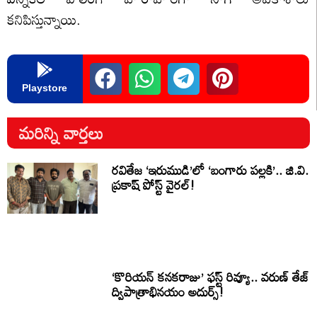
కనిపిస్తున్నాయి.
Playstore
మరిన్ని వార్తలు
రవితేజ ‘ఇరుముడి’లో ‘బంగారు పల్లకి’.. జి.వి.
ప్రకాష్ పోస్ట్ వైరల్!
‘కొరియన్ కనకరాజు’ ఫస్ట్ రివ్యూ.. వరుణ్ తేజ్
ద్విపాత్రాభినయం అదుర్స్!