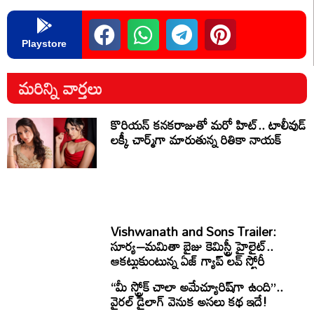
Playstore
మరిన్ని వార్తలు
కొరియన్ కనకరాజుతో మరో హిట్.. టాలీవుడ్
లక్కీ చార్మ్‌గా మారుతున్న రితికా నాయక్
Vishwanath and Sons Trailer:
సూర్య–మమితా బైజు కెమిస్ట్రీ హైలైట్..
ఆకట్టుకుంటున్న ఏజ్ గ్యాప్ లవ్ స్టోరీ
“మీ స్ట్రోక్ చాలా అమేచ్యూరిష్‌గా ఉంది”..
వైరల్ డైలాగ్ వెనుక అసలు కథ ఇదే!