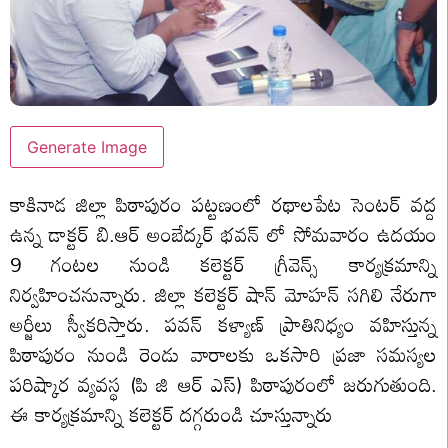
Generate Image
కాకినాడ జిల్లా పిఠాపురం పట్టణంలో రథాలపేట సెంటర్ వద్ద
ఉన్న డాక్టర్ బి.ఆర్ అంబేద్కర్ భవన్ లో సోమవారం ఉదయం
9 గంటల నుండి కలెక్టర్ గ్రీవెన్స్ కార్యక్రమాన్ని
నిర్వహించనున్నారు. జిల్లా కలెక్టర్ షాన్ మోహన్ సగిలి నేరుగా
అర్జీలు స్వీకరిస్తారు. పవన్ కళ్యాణ్ ప్రాతినిధ్యం వహిస్తున్న
పిఠాపురం నుండి రెండు వారాలకు ఒకసారి ప్రజా సమస్యల
పరిష్కార వ్యవస్థ (పి జి ఆర్ ఎస్) పిఠాపురంలో జరుగుతుంది.
ఈ కార్యక్రమాన్ని కలెక్టర్ దగ్గరుండి చూస్తున్నారు