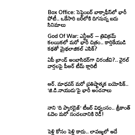
Box Office: సెప్టెంబర్ బాక్సాఫీస్‌లో భారీ
పోటీ.. ఒకేసారి బరిలోకి దిగనున్న ఐదు
సినిమాలు
God Of War: ఎన్టీఆర్ – త్రివిక్రమ్
కలయికలో మరో భారీ చిత్రం.. కార్తికేయుడి
కథతో మైథలాజికల్ ఎపిక్?
ఏపీ బ్రాండ్ అంబాసిడర్‌గా చిరంజీవి?.. వైరల్
వార్తలపై పీఆర్ టీమ్ క్లారిటీ
ఆర్. మాధవన్ మరో ప్రతిష్టాత్మక బయోపిక్..
‘జి.డి.నాయుడు’పై భారీ అంచనాలు
నాని ‘ది ప్యారడైజ్’ టీజర్ విధ్వంసం.. శ్రీకాంత్
ఓదెల మరో సంచలనానికి రెడీ!
పెళ్లి కోసం పెళ్లి కాదు.. లావణ్యలో అదే