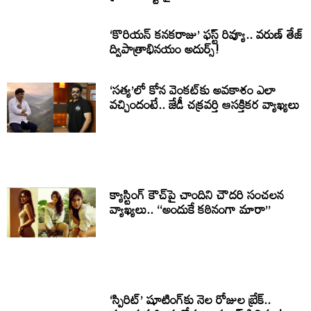
‘కొరియన్ కనకరాజు’ ఫస్ట్ రివ్యూ.. వరుణ్ తేజ్
ద్విపాత్రాభినయం అదుర్స్!
‘సత్య’లో కోన వెంకట్‌కు అవకాశం ఎలా
వచ్చిందంటే.. జేడీ చక్రవర్తి ఆసక్తికర వ్యాఖ్యలు
క్యాస్టింగ్ కౌచ్‌పై చాందిని చౌదరి సంచలన
వ్యాఖ్యలు.. ‘‘అందుకే కఠినంగా మారా’’
‘స్పిరిట్’ షూటింగ్‌కు నెల రోజుల బ్రేక్..