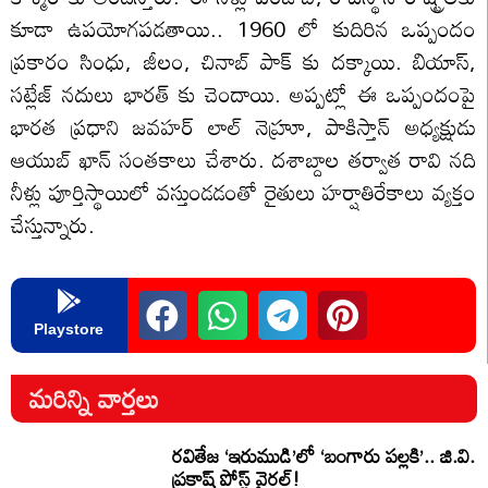
కూడా ఉపయోగపడతాయి.. 1960 లో కుదిరిన ఒప్పందం
ప్రకారం సింధు, జీలం, చినాబ్ పాక్ కు దక్కాయి. బియాస్,
సట్లేజ్ నదులు భారత్ కు చెందాయి. అప్పట్లో ఈ ఒప్పందంపై
భారత ప్రధాని జవహర్ లాల్ నెహ్రూ, పాకిస్తాన్ అధ్యక్షుడు
ఆయుబ్ ఖాన్ సంతకాలు చేశారు. దశాబ్దాల తర్వాత రావి నది
నీళ్లు పూర్తిస్థాయిలో వస్తుండడంతో రైతులు హర్షాతిరేకాలు వ్యక్తం
చేస్తున్నారు.
Playstore
మరిన్ని వార్తలు
రవితేజ ‘ఇరుముడి’లో ‘బంగారు పల్లకి’.. జి.వి.
ప్రకాష్ పోస్ట్ వైరల్!