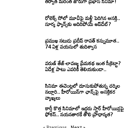
తర్వాత మరింత జోరుగా ప్రభాస్ సినిమా!
రోలెక్స్ సోలో మూవీపై మళ్లీ పెరిగిన ఆసక్తి..
సూర్య ఫ్యాన్స్‌కు అదిరిపోయే అప్‌డేట్?
ప్రముఖ నటుడు ప్రదీప్ రావత్ కన్నుమూత..
74 ఏళ్ల వయసులో తుదిశ్వాస
వరుణ్ తేజ్-లావణ్య ప్రేమకథ ఇంత సీక్రెట్టా?
ఏడేళ్ల పాటు ఎవరికీ తెలియకుండా..
సినిమా ఈవెంట్లలో దూసుకుపోతున్న చర్మిల
నల్లూరి.. హీరోయిన్‌గా ఛాన్స్‌పై ఆసక్తికర
వ్యాఖ్యలు
కార్తీ కొత్త సినిమాలో ఇద్దరు స్టార్ హీరోయిన్లపై
ఫోకస్.. నయనతారకే తొలి ప్రాధాన్యత?
« Previous
Next »