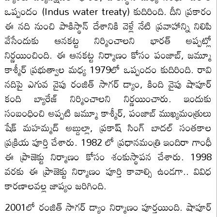
ఒప్పందం (Indus water treaty) కుదిరింది. దీని ప్రకారం
ఈ నది నుంచి పాకిస్థాన్ దేశానికి వెళ్లే నేటి ప్రవాహాన్ని నిలిపి
వేసేందుకు ఆనకట్ట నిర్మించాలని భారత్ అప్పట్లో
నిర్ణయించింది. ఈ ఆనకట్ట నిర్మాణం కోసం పంజాబ్, జమ్మూ
కాశ్మీర్ ప్రభుత్వాల మధ్య 1979లో ఒప్పందం కుదిరింది. రావి
నదిపై ఎగువ వైపు రంజిత్ సాగర్ డ్యాం, కింది వైపు షాపూర్
కంది బ్యారేజ్ నిర్మించాలని నిర్ణయించారు. ఇందుకు
సంబంధించి అప్పటి జమ్మూ కాశ్మీర్, పంజాబ్ ముఖ్యమంత్రులు
షేక్ మహమ్మద్ అబ్దుల్లా, ప్రకాష్ సింగ్ బాదల్ సంతకాల
ప్రక్రియ పూర్తి చేశారు. 1982 లో ప్రధానమంత్రి ఇందిరా గాంధీ
ఈ ప్రాజెక్టు నిర్మాణం కోసం శంకుస్థాపన చేశారు. 1998
వరకు ఈ ప్రాజెక్టు నిర్మాణం పూర్తి కావాల్సి ఉండగా.. వివిధ
కారణాలవల్ల జాప్యం జరిగింది.
2001లో రంజిత్ సాగర్ డ్యాం నిర్మాణం పూర్తయింది. షాపూర్