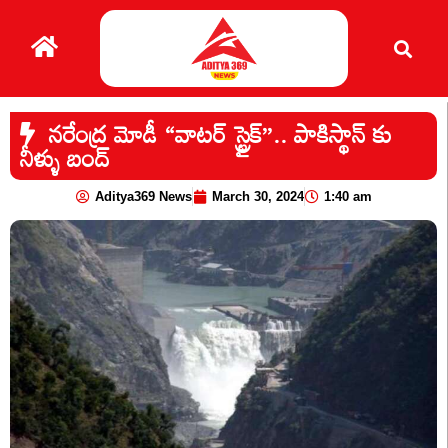
నరేంద్ర మోడీ “వాటర్ స్ట్రైక్”.. పాకిస్థాన్ కు
నీళ్ళు బంద్
Aditya369 News
March 30, 2024
1:40 am