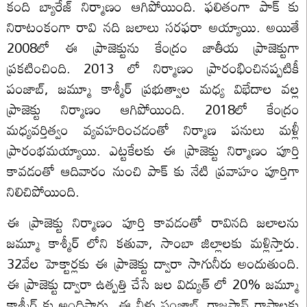
కంది బ్యారేజ్ నిర్మాణం ఆగిపోయింది. ఫలితంగా పాక్ కు
నిరాటంకంగా రావి నది జలాలు సరఫరా అయ్యాయి. అయితే
2008లో ఈ ప్రాజెక్టును కేంద్రం జాతీయ ప్రాజెక్టుగా
ప్రకటించింది. 2013 లో నిర్మాణం ప్రారంభించినప్పటికీ
పంజాబ్, జమ్మూ కాశ్మీర్ ప్రభుత్వాల మధ్య విభేదాల వల్ల
ప్రాజెక్టు నిర్మాణం ఆగిపోయింది. 2018లో కేంద్రం
మధ్యవర్తిత్వం వ్యవహరించడంతో నిర్మాణ పనులు మళ్లీ
ప్రారంభమయ్యాయి. ఎట్టకేలకు ఈ ప్రాజెక్టు నిర్మాణం పూర్తి
కావడంతో ఆదివారం నుంచి పాక్ కు నేటి ప్రవాహం పూర్తిగా
నిలిచిపోయింది.
ఈ ప్రాజెక్టు నిర్మాణం పూర్తి కావడంతో రావినది జలాలను
జమ్మూ కాశ్మీర్ లోని కతువా, సాంబా జిల్లాలకు మళ్లిస్తారు.
32వేల హెక్టార్లకు ఈ ప్రాజెక్టు ద్వారా సాగునీరు అందుతుంది.
ఈ ప్రాజెక్టు ద్వారా ఉత్పత్తి చేసే జల విద్యుత్ లో 20% జమ్మూ
కాశ్మీర్ కు అందిస్తారు. ఈ నీళ్లు పంజాబ్, రాజస్థాన్ రాష్ట్రాలకు