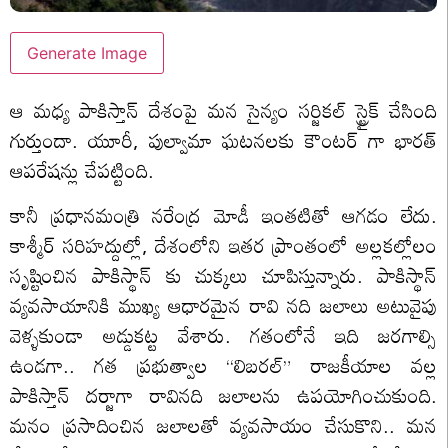
Generate Image
ఆ మధ్య పాకిస్తాన్ దేశంపై మన సైన్యం సర్జికల్ స్ట్రైక్ చేసింది
గుర్తుందా. యూరీ, పుల్వామా ఘటనలకు కౌంటర్ గా భారత్
ఆపరేషన్లు చేపట్టింది.
కానీ ప్రధానమంత్రి నరేంద్ర మోడీ ఇంతటితో ఆగడం లేదు.
కాశ్మీర్ సరిహద్దుల్లో, దేశంలోని ఇతర ప్రాంతంలో అల్లకల్లోలం
సృష్టించిన పాకిస్థాన్ కు చుక్కలు చూపిస్తున్నారు. పాకిస్థాన్
వ్యవసాయానికి ముఖ్య ఆధారమైన రావి నది జలాలు అటువైపు
వెళ్ళకుండా అడ్డుకట్ట వేశారు. గతంలోనే ఇది జరగాల్సి
ఉండగా.. గత ప్రభుత్వాల “లిబరల్” రాజకీయాల వల్ల
పాకిస్తాన్ దర్జాగా రావినది జలాలను ఉపయోగించుకుంది.
మనం ప్రసాదించిన జలాలతో వ్యవసాయం చేసుకొని.. మన