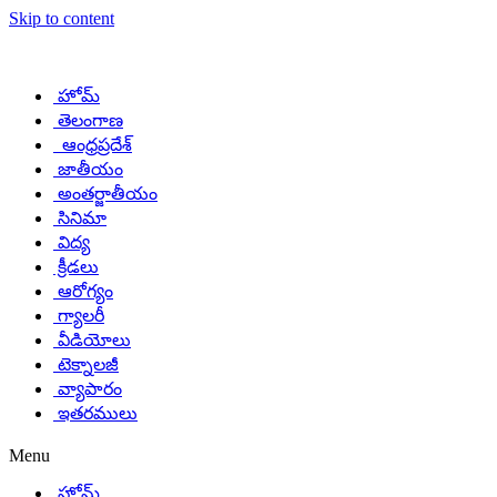
Skip to content
హోమ్
తెలంగాణ
ఆంధ్రప్రదేశ్
జాతీయం
అంతర్జాతీయం
సినిమా
విద్య
క్రీడలు
ఆరోగ్యం
గ్యాలరీ
వీడియోలు
టెక్నాలజీ
వ్యాపారం
ఇతరములు
Menu
హోమ్