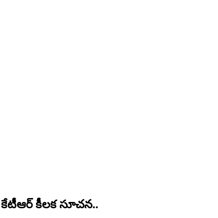
 కేటీఆర్ కీలక సూచన..