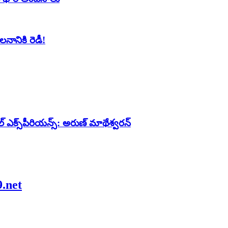
లనానికి రెడీ!
ల్ ఎక్స్‌పీరియన్స్: అరుణ్ మాథేశ్వరన్
9.net