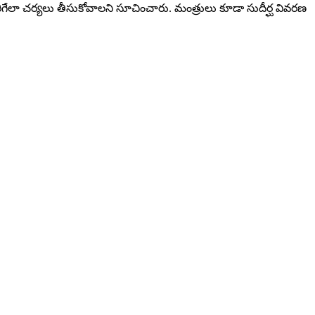
‌రిగేలా చ‌ర్య‌లు తీసుకోవాలని సూచించారు. మంత్రులు కూడా సుదీర్ఘ వివ‌ర‌ణ