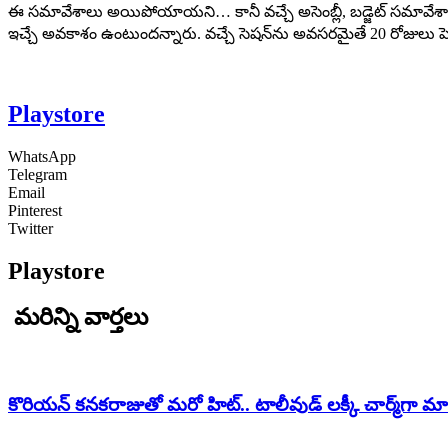
ఈ స‌మావేశాలు అయిపోయాయని… కానీ వ‌చ్చే అసెంబ్లీ, బ‌డ్జెట్ స‌మావేశాల్లో 
ఇచ్చే అవకాశం ఉంటుందన్నారు. వ‌చ్చే సెష‌న్‌ను అవ‌స‌ర‌మైతే 20 రోజులు
Playstore
WhatsApp
Telegram
Email
Pinterest
Twitter
Playstore
మరిన్ని వార్తలు
కొరియన్ కనకరాజుతో మరో హిట్.. టాలీవుడ్ లక్కీ చార్మ్‌గా మ