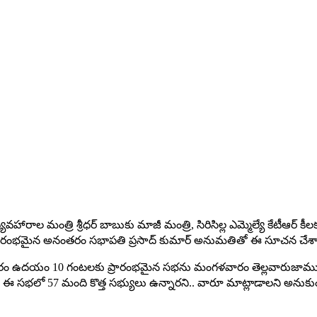
వహారాల మంత్రి శ్రీధర్ బాబుకు మాజీ మంత్రి, సిరిసిల్ల ఎమ్మెల్యే కేటీఆర
రారంభమైన అనంతరం సభాపతి ప్రసాద్ కుమార్ అనుమతితో ఈ సూచన చేశా
సోమవారం ఉదయం 10 గంటలకు ప్రారంభమైన సభను మంగ‌ళ‌వారం తెల్ల‌వారుజామున‌ 3
ానీ ఈ స‌భ‌లో 57 మంది కొత్త స‌భ్యులు ఉన్నారని.. వారూ మాట్లాడాల‌ని అనుకుంట