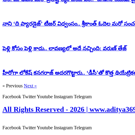
నాని ‘ది ప్యారడైజ్’ టీజర్ విధ్వంసం.. శ్రీకాంత్ ఓదెల మరో సంచ
పెళ్లి కోసం పెళ్లి కాదు.. లావణ్యలో అదే నచ్చింది: వరుణ్ తేజ్
హీరోగా లోకేష్ కనగరాజ్ అదరగొట్టారు.. ‘డీసీ’తో కొత్త థియేట్రిక
« Previous
Next »
Facebook
Twitter
Youtube
Instagram
Telegram
All Rights Reserved - 2026 | www.aditya36
Facebook
Twitter
Youtube
Instagram
Telegram