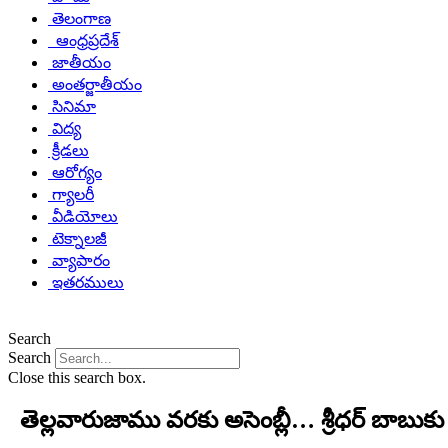
తెలంగాణ
ఆంధ్రప్రదేశ్
జాతీయం
అంతర్జాతీయం
సినిమా
విద్య
క్రీడలు
ఆరోగ్యం
గ్యాలరీ
వీడియోలు
టెక్నాలజీ
వ్యాపారం
ఇతరములు
Search
Search
Close this search box.
తెల్లవారుజాము వరకు అసెంబ్లీ… శ్రీధర్ బాబుకు