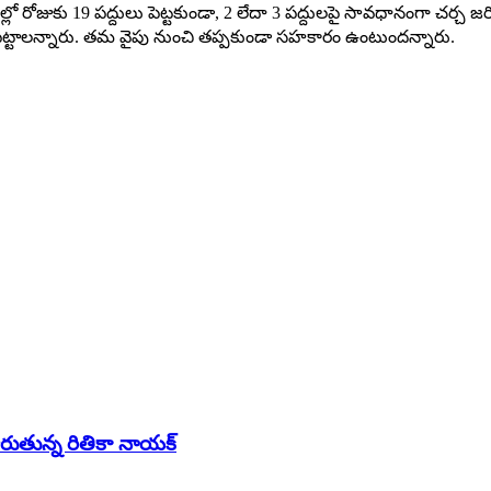
రోజుకు 19 ప‌ద్దులు పెట్ట‌కుండా, 2 లేదా 3 ప‌ద్దుల‌పై సావ‌ధానంగా చ‌ర్చ జ
 పెట్టాలన్నారు. తమ వైపు నుంచి త‌ప్ప‌కుండా సహకారం ఉంటుందన్నారు.
ారుతున్న రితికా నాయక్