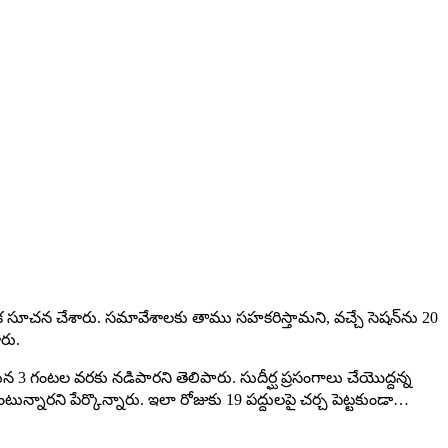
్ కీలక సూచన చేశారు. సమావేశాలకు తాము సహకరిస్తామని, వచ్చే సెషన్‌ను 20
రు.
 గంట‌ల వ‌ర‌కు నడిపారని తెలిపారు. సుదీర్ఘ ప్ర‌సంగాలు చేయొద్ద‌న్న
ున్నారని పేర్కొన్నారు. ఇలా రోజుకు 19 ప‌ద్దుల‌పై చ‌ర్చ పెట్ట‌కుండా…