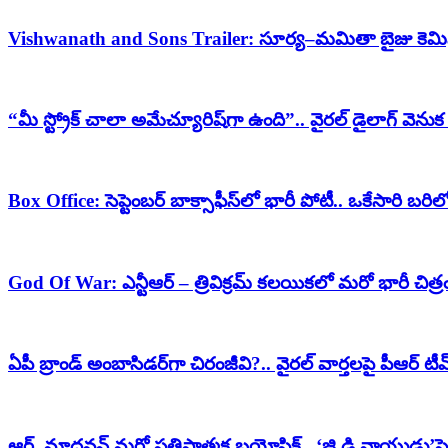
Vishwanath and Sons Trailer: సూర్య–మమితా బైజు కెమిస్ట్రీ 
“మీ స్ట్రోక్ చాలా అమేచ్యూరిష్‌గా ఉంది”.. వైరల్ డైలాగ్ వెన
Box Office: సెప్టెంబర్ బాక్సాఫీస్‌లో భారీ పోటీ.. ఒకేసారి బర
God Of War: ఎన్టీఆర్ – త్రివిక్రమ్ కలయికలో మరో భారీ చిత్ర
ఏపీ బ్రాండ్ అంబాసిడర్‌గా చిరంజీవి?.. వైరల్ వార్తలపై పీఆర్ టీమ్
ఆర్. మాధవన్ మరో ప్రతిష్టాత్మక బయోపిక్.. ‘జి.డి.నాయుడు’