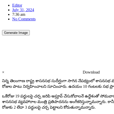
Editor
July 31, 2024
7:36 am
No Comments
Generate Image
×
Download
నిన్న తెలంగాణ రాష్ట్ర శాసనసభ సుదీర్ఘంగా సాగిన నేపథ్యంలో శాసనసభ వ్య
రోజుల పాటు నిర్వహించాలని సూచించారు. ఉదయం 10 గంటలకు సభ ప్
ఒకేరోజు 19 ప‌ద్దుల‌పై చ‌ర్చ జ‌రిపి అప్రూవ్ చేసుకోవాల‌నే ఉద్దేశంతో 
శాస‌న‌స‌భ వ్య‌వ‌హారాల మంత్రి ప్ర‌తిపాద‌న‌ను అంగీక‌రిస్తున్నామన్నారు. క
రోజుకు 2 లేదా 3 ప‌ద్దుల‌పై చ‌ర్చ పెట్టాల‌ని కోరుతున్నామన్నారు.