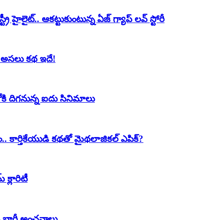
హైలైట్.. ఆకట్టుకుంటున్న ఏజ్ గ్యాప్ లవ్ స్టోరీ
ుక అసలు కథ ఇదే!
ిలోకి దిగనున్న ఐదు సినిమాలు
ం.. కార్తికేయుడి కథతో మైథలాజికల్ ఎపిక్?
 క్లారిటీ
పై భారీ అంచనాలు