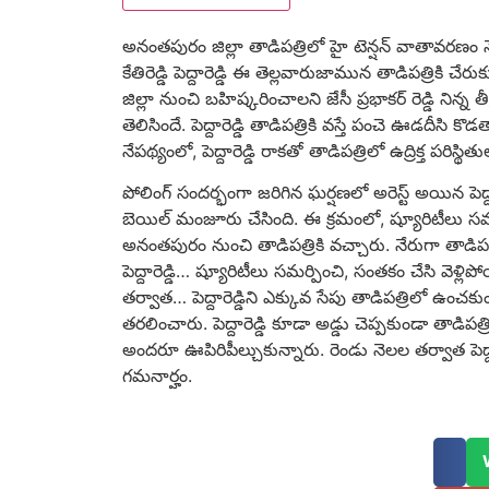
అనంతపురం జిల్లా తాడిపత్రిలో హై టెన్షన్ వాతావరణం నెల
కేతిరెడ్డి పెద్దారెడ్డి ఈ తెల్లవారుజామున తాడిపత్రికి చేరు
జిల్లా నుంచి బహిష్కరించాలని జేసీ ప్రభాకర్ రెడ్డి నిన్న 
తెలిసిందే. పెద్దారెడ్డి తాడిపత్రికి వస్తే పంచె ఊడదీసి 
నేపథ్యంలో, పెద్దారెడ్డి రాకతో తాడిపత్రిలో ఉద్రిక్త పరిస్థి
పోలింగ్ సందర్భంగా జరిగిన ఘర్షణలో అరెస్ట్ అయిన పెద్ద
బెయిల్ మంజూరు చేసింది. ఈ క్రమంలో, ష్యూరిటీలు 
అనంతపురం నుంచి తాడిపత్రికి వచ్చారు. నేరుగా తాడిపత్రి
పెద్దారెడ్డి… ష్యూరిటీలు సమర్పించి, సంతకం చేసి వెళ్ల
తర్వాత… పెద్దారెడ్డిని ఎక్కువ సేపు తాడిపత్రిలో ఉ
తరలించారు. పెద్దారెడ్డి కూడా అడ్డు చెప్పకుండా తాడిపత్
అందరూ ఊపిరిపీల్చుకున్నారు. రెండు నెలల తర్వాత పెద్దా
గమనార్హం.