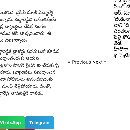
ఏపీ బ్రా
పీఆర్ టీ
కొంది. వైసీపీ మాజీ ఎమ్మెల్యే
ఆర్. మా
‘జి.డి
కున్నారు. పెద్దారెడ్డిని అనంతపురం
నాని ‘ది
తీవ్ర వ్యాఖ్యలు చేసిన సంగతి
సంచలనాన
కొడతామని జేసీ హెచ్చరించారు. ఈ
పెళ్లి క
తులు నెలకొన్నాయి.
తేజ్
హీరోగా 
ారెడ్డికి హైకోర్టు షరతులతో కూడిన
థియేట్రి
సమర్పించేందుకు ఆయన
« Previous
Next »
లోని పోలీస్ స్టేషన్ కు చేరుకున్న
ిపోయారు. ష్యూరిటీలు సమర్పించిన
ంచకుండా పోలీసులు అనంతపురంకు
రి నుంచి వెళ్లిపోయారు. దీంతో,
రెడ్డి తాడిపత్రికి రావడం
WhatsApp
Telegram