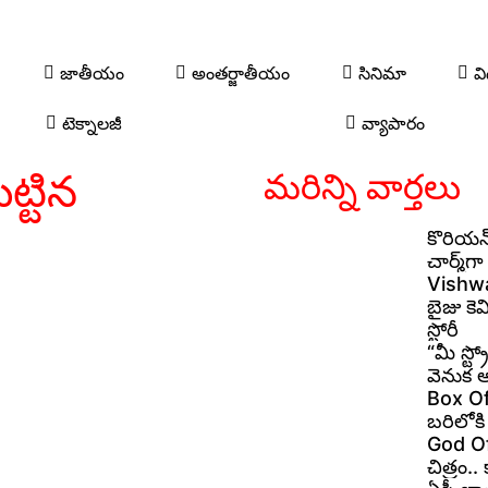
జాతీయం
అంతర్జాతీయం
సినిమా
వి
టెక్నాలజీ
వ్యాపారం
ట్టిన
మరిన్ని వార్తలు
కొరియన్
చార్మ్‌
Vishwa
బైజు కెమ
స్టోరీ
“మీ స్ట్
వెనుక 
Box Offi
బరిలోకి
God Of 
చిత్రం.