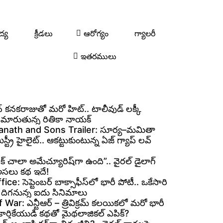
ద్య
క్రీడలు
ఆరోగ్యం
గ్యాలరీ
ఇతరములు
 కనకరాజుతో మరో హిట్.. టాలీవుడ్ లక్కీ
గా మారుతున్న రితికా నాయక్
nath and Sons Trailer: సూర్య–మమితా
ిస్ట్రీ హైలైట్.. ఆకట్టుకుంటున్న ఏజ్ గ్యాప్ లవ్
రోక్ చాలా అమేచ్యూరిష్‌గా ఉంది”.. వైరల్ డైలాగ్
అసలు కథ ఇదే!
ce: సెప్టెంబర్ బాక్సాఫీస్‌లో భారీ పోటీ.. ఒకేసారి
 దిగనున్న ఐదు సినిమాలు
War: ఎన్టీఆర్ – త్రివిక్రమ్ కలయికలో మరో భారీ
. కార్తికేయుడి కథతో మైథలాజికల్ ఎపిక్?