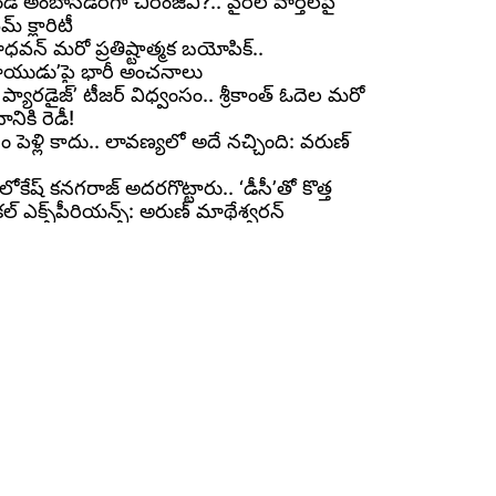
ండ్ అంబాసిడర్‌గా చిరంజీవి?.. వైరల్ వార్తలపై
మ్ క్లారిటీ
ధవన్ మరో ప్రతిష్టాత్మక బయోపిక్..
.నాయుడు’పై భారీ అంచనాలు
 ప్యారడైజ్’ టీజర్ విధ్వంసం.. శ్రీకాంత్ ఓదెల మరో
ికి రెడీ!
ోసం పెళ్లి కాదు.. లావణ్యలో అదే నచ్చింది: వరుణ్
లోకేష్ కనగరాజ్ అదరగొట్టారు.. ‘డీసీ’తో కొత్త
కల్ ఎక్స్‌పీరియన్స్: అరుణ్ మాథేశ్వరన్