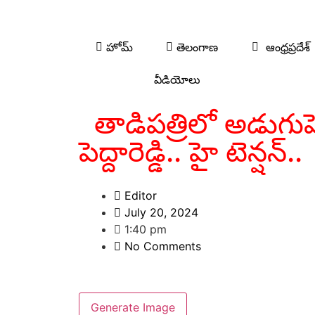
హోమ్
తెలంగాణ
ఆంధ్రప్రదేశ్
వీడియోలు
తాడిపత్రిలో అడుగుపె
పెద్దారెడ్డి.. హై టెన్షన్..
Editor
July 20, 2024
1:40 pm
No Comments
Generate Image