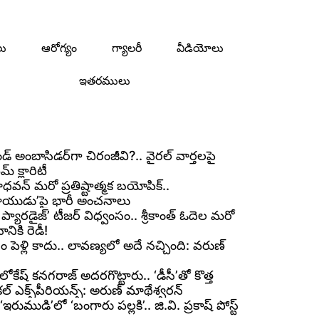
లు
ఆరోగ్యం
గ్యాలరీ
వీడియోలు
ఇతరములు
ండ్ అంబాసిడర్‌గా చిరంజీవి?.. వైరల్ వార్తలపై
మ్ క్లారిటీ
ధవన్ మరో ప్రతిష్టాత్మక బయోపిక్..
.నాయుడు’పై భారీ అంచనాలు
 ప్యారడైజ్’ టీజర్ విధ్వంసం.. శ్రీకాంత్ ఓదెల మరో
ికి రెడీ!
ోసం పెళ్లి కాదు.. లావణ్యలో అదే నచ్చింది: వరుణ్
లోకేష్ కనగరాజ్ అదరగొట్టారు.. ‘డీసీ’తో కొత్త
కల్ ఎక్స్‌పీరియన్స్: అరుణ్ మాథేశ్వరన్
ఇరుముడి’లో ‘బంగారు పల్లకి’.. జి.వి. ప్రకాష్ పోస్ట్