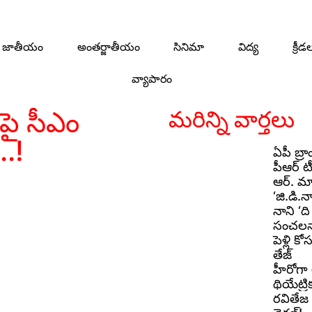
జాతీయం
అంతర్జాతీయం
సినిమా
విద్య
క్రీడ
వ్యాపారం
ంపై సీఎం
మరిన్ని వార్తలు
..!
ఏపీ బ్రా
పీఆర్ టీ
ఆర్. మా
‘జి.డి
నాని ‘ది
సంచలనాన
పెళ్లి క
తేజ్
హీరోగా 
థియేట్రి
రవితేజ ‘