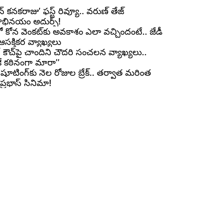
్ కనకరాజు’ ఫస్ట్ రివ్యూ.. వరుణ్ తేజ్
్రాభినయం అదుర్స్!
ో కోన వెంకట్‌కు అవకాశం ఎలా వచ్చిందంటే.. జేడీ
ి ఆసక్తికర వ్యాఖ్యలు
ంగ్ కౌచ్‌పై చాందిని చౌదరి సంచలన వ్యాఖ్యలు..
ే కఠినంగా మారా’’
్’ షూటింగ్‌కు నెల రోజుల బ్రేక్.. తర్వాత మరింత
ప్రభాస్ సినిమా!