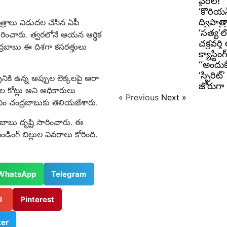
వైరల్!
‘కొరియన
ద్విపాత
త్రాలు విడుదల చేసిన ఏపీ
‘సత్య’ల
సారించారు. త్వరలోనే ఆయన ఆర్థిక
చక్రవర్త
ద్రబాబు ఈ దిశగా కసరత్తులు
క్యాస్టి
‘‘అందుక
‘స్పిరిట
ట్రానికి ఉన్న అప్పుల లెక్కలపై ఆరా
జోరుగా 
షల కోట్లు అని అధికారులు
« Previous
Next »
ఎం చంద్రబాబుకు తెలియజేశారు.
రబాబు దృష్టి సారించారు. ఈ
ండింగ్ బిల్లుల వివరాలు కోరింది.
WhatsApp
Telegram
il
Pinterest
ter