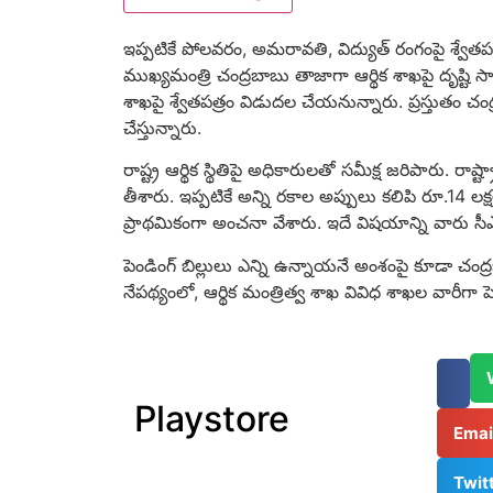
ఇప్పటికే పోలవరం, అమరావతి, విద్యుత్ రంగంపై శ్వేతప
ముఖ్యమంత్రి చంద్రబాబు తాజాగా ఆర్థిక శాఖపై దృష్టి 
శాఖపై శ్వేతపత్రం విడుదల చేయనున్నారు. ప్రస్తుతం చం
చేస్తున్నారు.
రాష్ట్ర ఆర్థిక స్థితిపై అధికారులతో సమీక్ష జరిపారు. రాష్
తీశారు. ఇప్పటికే అన్ని రకాల అప్పులు కలిపి రూ.14 లక్
ప్రాథమికంగా అంచనా వేశారు. ఇదే విషయాన్ని వారు సీ
పెండింగ్ బిల్లులు ఎన్ని ఉన్నాయనే అంశంపై కూడా చంద్
నేపథ్యంలో, ఆర్థిక మంత్రిత్వ శాఖ వివిధ శాఖల వారీగా పె
Playstore
Ema
Twit