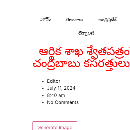
హోమ్
తెలంగాణ
ఆంధ్రప్రదేశ్
టెక్నాలజీ
ఆర్థిక శాఖ శ్వేతపత్ర
చంద్రబాబు కసరత్తులు
Editor
July 11, 2024
8:40 am
No Comments
Generate Image