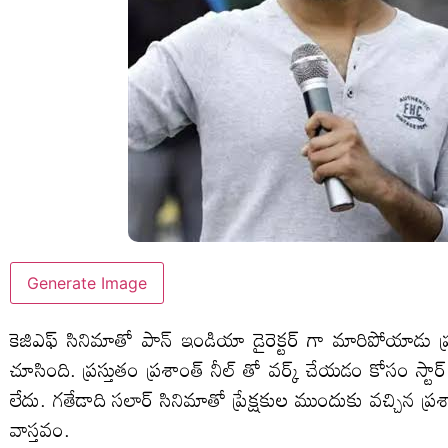
Generate Image
కెజిఎఫ్ సినిమాతో పాన్ ఇండియా డైరెక్టర్ గా మారిపోయాడు ప్ర
చూసింది. ప్రస్తుతం ప్రశాంత్ నీల్ తో వర్క్ చేయడం కోసం స్
లేదు. గతేడాది సలార్ సినిమాతో ప్రేక్షకుల ముందుకు వచ్చిన ప
వాస్తవం.