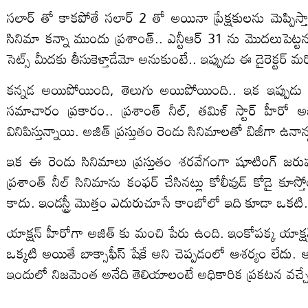
సలార్ తో కాకపోతే సలార్ 2 తో అయినా ప్రేక్షకులను మెప్పి
సినిమా కన్నా ముందు ప్రశాంత్.. ఎన్టీఆర్ 31 ను మొదలుపెట్ట
సెట్స్ మీదకు తీసుకెళ్తాడేమో అనుకుంటే.. ఇప్పుడు ఈ డైరెక్టర్ మరో 
కన్నడ అయిపోయింది, తెలుగు అయిపోయింది.. ఇక ఇప్పుడు ప్రశ
సమాచారం ప్రకారం.. ప్రశాంత్ నీల్, తమిళ్ స్టార్ హీరో అజి
వినిపిస్తున్నాయి. అజిత్ ప్రస్తుతం రెండు సినిమాలతో బిజీగా ఉనాన
ఇక ఈ రెండు సినిమాలు ప్రస్తుతం శరవేగంగా షూటింగ్ జరుప
ప్రశాంత్ నీల్ సినిమాను కంఫర్ చేసినట్లు కోలీవుడ్ కోడై క
కాదు. ఇండస్ట్రీ మొత్తం ఎదురుచూసే కాంబోలో ఇది కూడా ఒకటి.
యాక్షన్ హీరోగా అజిత్ కు మంచి పేరు ఉంది. ఇంకోపక్క యాక్షన్ క
ఒక్కటి అయితే బాక్సాఫీస్ షేకే అని చెప్పడంలో ఆశర్యం లేదు. 
ఇందులో నిజమెంత అనేది తెలియాలంటే అధికారిక ప్రకటన వచ్చే