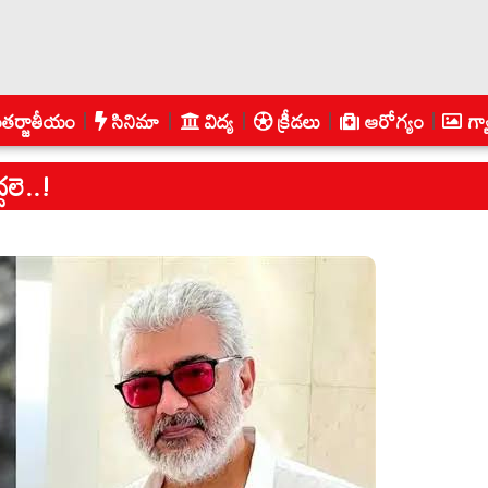
తర్జాతీయం
సినిమా
విద్య
క్రీడలు
ఆరోగ్యం
గ్య
దలె..!