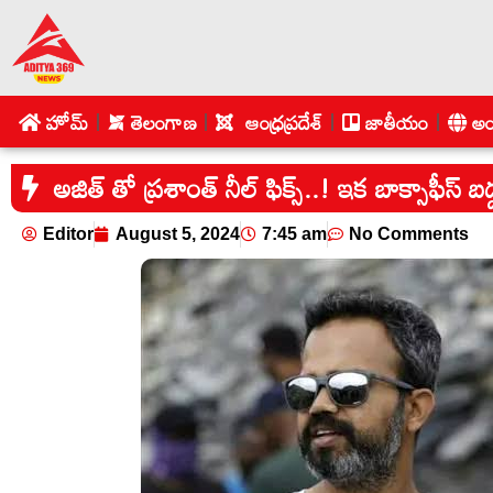
హోమ్
తెలంగాణ
ఆంధ్రప్రదేశ్
జాతీయం
అం
అజిత్ తో ప్రశాంత్ నీల్ ఫిక్స్..! ఇక బాక్సాఫీస్ బద్
Editor
August 5, 2024
7:45 am
No Comments