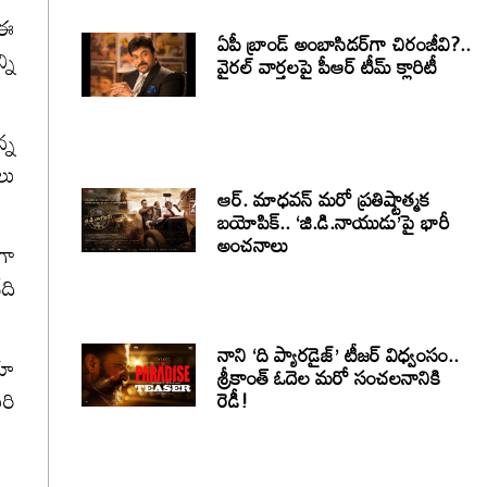
 ఈ
ఏపీ బ్రాండ్ అంబాసిడర్‌గా చిరంజీవి?..
ని
వైరల్ వార్తలపై పీఆర్ టీమ్ క్లారిటీ
్న
లు
ఆర్. మాధవన్ మరో ప్రతిష్టాత్మక
బయోపిక్.. ‘జి.డి.నాయుడు’పై భారీ
అంచనాలు
గా
ది
నాని ‘ది ప్యారడైజ్’ టీజర్ విధ్వంసం..
రూ
శ్రీకాంత్ ఓదెల మరో సంచలనానికి
రి
రెడీ!