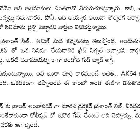
స్తాడేమో అని అభిమానులు ఎంతగానో ఎదురుచూస్తున్నారు. కానీ,
నున్నట్లు సమాచారం. పోనీ, ఇది అయ్యాక అయినా శౌర్యంగ పర్వాన్
సినిమాను లైన్లో పెట్టాడని వార్తలు వినిపిస్తున్నాయి.
ాంత్ నీల్.. తమిళ్ మీద కన్నేసినట్లు తెలుస్తోంది. అందుతున
త్ తో ఒక సినిమా చేయడానికి గ్రీన్ సిగ్నల్ ఇచ్చాడని వార్త
్డు. ఒకటి విదాముయర్చి కాగా రెండోది గుడ్ బ్యాడ్ అగ్లీ.
ుకుంటున్నాయి. ఇవి ఇంకా పూర్తి కాకముందే అజిత్.. AK64 
ూస్తోంది. ఒకరకంగా చెప్పాలంటే ఈ కాంబో అంత ఈజీగా తీసుకొనే
ు బ్రాండ్ అంబాసిడర్ గా మారిన డైరెక్టర్ ప్రశాంత్ నీల్. వీరిద్ద
అంతేకాకుండా కోలీవుడ్ లో ఇదొక గేమ్ ఛేంజర్ అని చెప్పొచ్చు. మ
వరకు ఆగాల్సిందే.