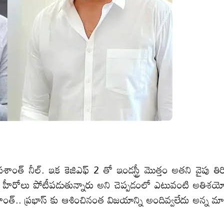
శాంత్ నీల్. ఇక కెజిఎఫ్ 2 తో ఇండస్ట్రీ మొత్తం అతని వైపు తిరి
టార్ హీరోలు పోటీపడుతున్నారు అని చెప్పడంలో ఎటువంటి అతిశయోక్
్రశాంత్.. ప్రభాస్ కు ఆశించినంత విజయాన్ని అందివ్వలేదు అన్న మ