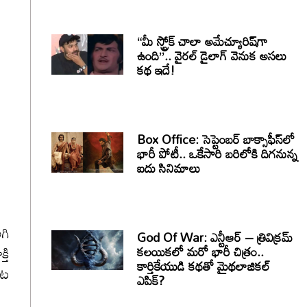
“మీ స్ట్రోక్ చాలా అమేచ్యూరిష్‌గా
ఉంది”.. వైరల్ డైలాగ్ వెనుక అసలు
కథ ఇదే!
Box Office: సెప్టెంబర్ బాక్సాఫీస్‌లో
భారీ పోటీ.. ఒకేసారి బరిలోకి దిగనున్న
ఐదు సినిమాలు
గి
God Of War: ఎన్టీఆర్ – త్రివిక్రమ్
కలయికలో మరో భారీ చిత్రం..
తి
కార్తికేయుడి కథతో మైథలాజికల్
ాట
ఎపిక్?