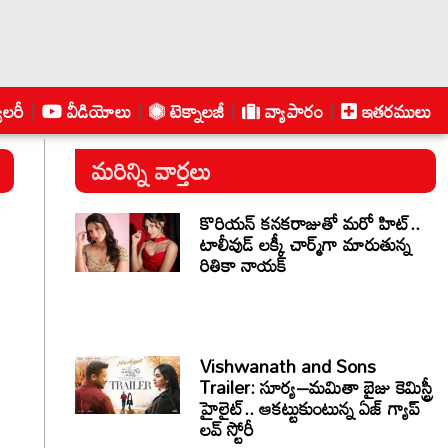
ాలరీ
వీడియోలు
టెక్నాలజీ
వ్యాపారం
ఇతరములు
మరిన్ని వార్తలు
కొరియన్ కనకరాజుతో మరో హిట్..
టాలీవుడ్ లక్కీ చార్మ్‌గా మారుతున్న
రితికా నాయక్
Vishwanath and Sons
Trailer: సూర్య–మమితా బైజు కెమిస్ట్రీ
హైలైట్.. ఆకట్టుకుంటున్న ఏజ్ గ్యాప్
లవ్ స్టోరీ